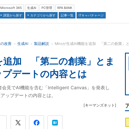
Microsoft 365
生成AI
PC管理
RPA BANK
課題から探す
カテゴリから探す
記事一覧
ITキャパチャージ
スの改善
生成AI
製品解説
Miroが生成AI機能を追加 「第二の創業
並び順：
能を追加 「第二の創業」とま
ップデートの内容とは
でAI機能を含む「Intelligent Canvas」を発表し
型アップデートの内容とは。
[
キーマンズネット
]