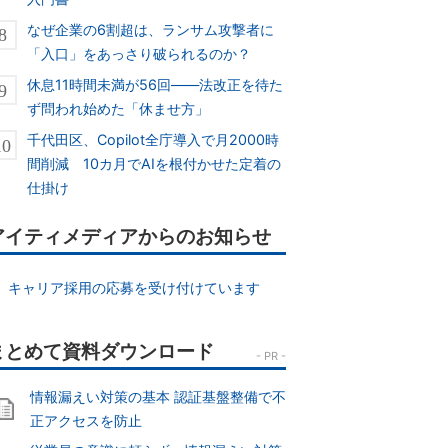
なぜ企業の6割超は、ランサム攻撃者に
「入口」をあっさり破られるのか？
休息11時間未満が56回――法改正を待た
ず問われ始めた「休ませ方」
千代田区、Copilot全庁導入で月2000時
間削減 10カ月でAIを根付かせた定着の
仕掛け
アイティメディアからのお知らせ
キャリア採用の応募を受け付けています
情報漏えい対策の基本 認証基盤整備で不
正アクセスを防止