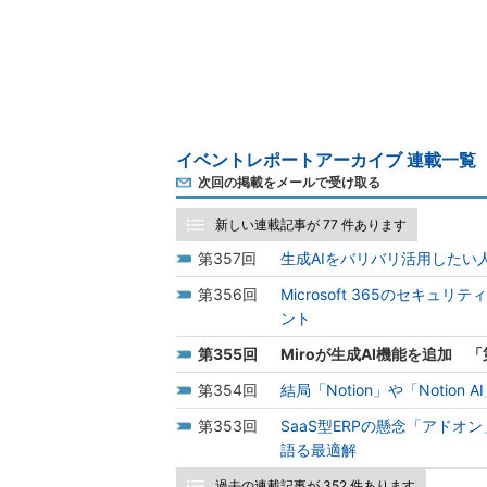
イベントレポートアーカイブ 連載一覧
次回の掲載をメールで受け取る
新しい連載記事が 77 件あります
357
生成AIをバリバリ活用したい
356
Microsoft 365のセ
ント
355
Miroが生成AI機能を追加
354
結局「Notion」や「Noti
353
SaaS型ERPの懸念「アド
語る最適解
過去の連載記事が 352 件あります