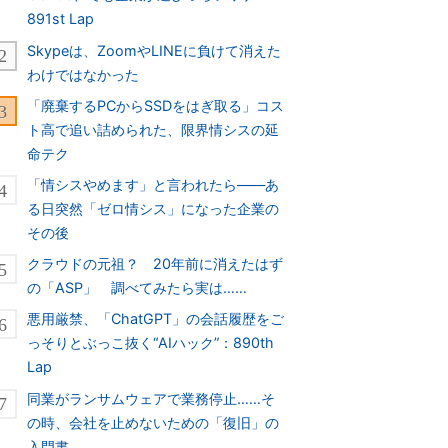
891st Lap
Skypeは、ZoomやLINEに負けて消えた
わけではなかった
「廃棄するPCからSSDをはぎ取る」コス
ト高で追い詰められた、限界情シスの延
命テク
「情シスやめます」と言われたら――あ
る日突然「ゼロ情シス」になった企業の
その後
クラウドの元祖？ 20年前に消えたはず
の「ASP」 調べてみたら実は……
悪用厳禁、「ChatGPT」の会話履歴をご
っそりとぶっこ抜く“AIハック”：890th
Lap
同業がランサムウェアで業務停止……そ
の時、会社を止めないための「復旧」の
入門書