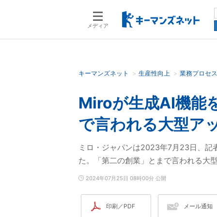
メディア
キーマンズネット
生産性向上
業務プロセ
検索語を入力してください
Miroが生成AI機
で言われる大型ア
ミロ・ジャパンは2023年7月23日、記者会見
た。「第二の創業」とまで言われる大
2024年07月25日 08時00分 公開
印刷／PDF
メール通知