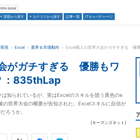
RPA BANK
課題から探す
カテゴリから探す
記事一覧
ITキャパチャージ
の実現
Excel
業界＆市場動向
Excel職人の世界大会がガチすぎる 優勝
並び順：
界大会がガチすぎる 優勝もワ
835thLap
ーツは知られているが、実はExcelのスキルを競う異色のe
催の世界大会の概要が告知された。Excelスキルに自信が
がだろうか。
[
キーマンズネット
]