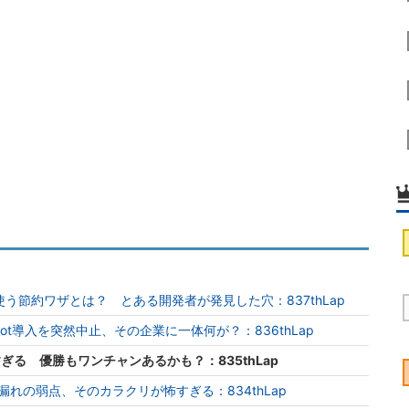
う節約ワザとは？ とある開発者が発見した穴：837thLap
opilot導入を突然中止、その企業に一体何が？：836thLap
すぎる 優勝もワンチャンあるかも？：835thLap
報ダダ漏れの弱点、そのカラクリが怖すぎる：834thLap