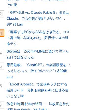
その後
「GPT-5.6 vs. Claude Fable 5」勝者は
Claude、でも企業が選びづらいワケ：
891st Lap
「廃棄するPCからSSDをはぎ取る」コス
ト高で追い詰められた、限界情シスの延
命テク
Skypeは、ZoomやLINEに負けて消えた
わけではなかった
悪用厳禁、「ChatGPT」の会話履歴をご
っそりとぶっこ抜く“AIハック”：890th
Lap
「Excel×Copilot」で業務をラクにする
活用ガイド 分析も関数もAIに任せる使
いこなし術
休息11時間未満が56回――法改正を待た
ず問われ始めた「休ませ方」