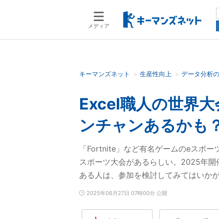
メディア
キーマンズネット
生産性向上
データ分析
検索語を入力してください
Excel職人の世
ンチャンあるかも？：
「Fortnite」など有名ゲームのeスポ
スポーツ大会があるらしい。2025年開
ある人は、参加を検討してみてはいか
2025年06月27日 07時00分 公開