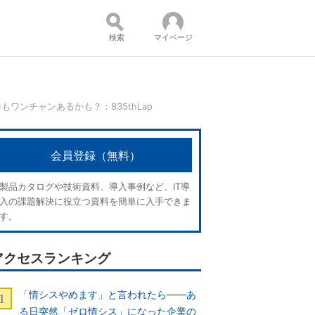
検索
マイページ
もワンチャンあるかも？：835thLap
コンテンツ：
会員登録（無料）
製品カタログや技術資料、導入事例など、IT導
入の課題解決に役立つ資料を簡単に入手できま
す。
アクセスランキング
「情シスやめます」と言われたら――あ
る日突然「ゼロ情シス」になった企業の