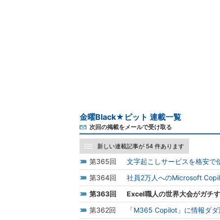
金曜Black★ピット 連載一覧
次回の掲載をメールで受け取る
新しい連載記事が 54 件あります
365
文字起こしサービスを格安で使
364
社員2万人へのMicrosoft C
363
Excel職人の世界大会がガチ
362
「M365 Copilot」に情