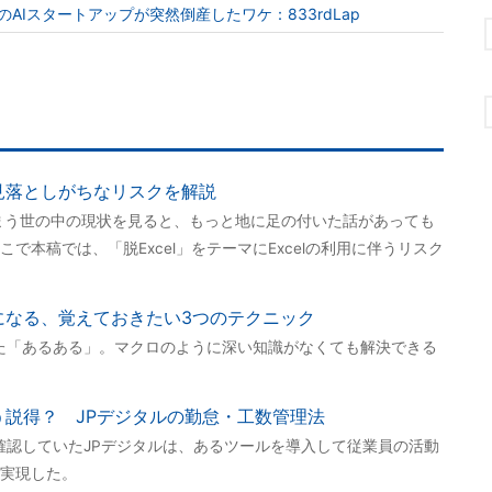
注目のAIスタートアップが突然倒産したワケ：833rdLap
の見落としがちなリスクを解説
しまう世の中の現状を見ると、もっと地に足の付いた話があっても
で本稿では、「脱Excel」をテーマにExcelの利用に伴うリスク
クになる、覚えておきたい3つのテクニック
困った「あるある」。マクロのように深い知識がなくても解決できる
どう説得？ JPデジタルの勤怠・工数管理法
を確認していたJPデジタルは、あるツールを導入して従業員の活動
実現した。