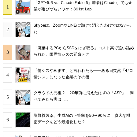
「GPT-5.6 vs. Claude Fable 5」勝者はClaude、でも企
業が選びづらいワケ：891st Lap
Skypeは、ZoomやLINEに負けて消えたわけではなかっ
た
「廃棄するPCからSSDをはぎ取る」コスト高で追い詰め
られた、限界情シスの延命テク
「情シスやめます」と言われたら――ある日突然「ゼロ
情シス」になった企業のその後
クラウドの元祖？ 20年前に消えたはずの「ASP」 調
べてみたら実は……
塩野義製薬、生成AIの正答率を50→90％に 膨大な機
密データをどう最適化した？