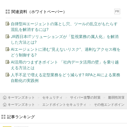
関連資料（ホワイトペーパー）
PR
自律型AIエージェントの落とし穴、ツールの乱立がもたらす
混乱を解消するには?
JR西日本ITソリューションズが「監視業務の属人化」を解消
した方法とは?
AIエージェントに潜む“見えないリスク”、過剰なアクセス権を
どう制御する?
AI活用のつまずきポイント 「社内データ活用の壁」を乗り越
える方法とは
人手不足で増える定型業務をどう減らす? RPAとAIによる業務
自動化の実践例
キーマンズネット
セキュリティ
サイバー攻撃の対策
脆弱性対策
キーマンズネット
エンドポイントセキュリティ
その他エンドポイン
記事ランキング