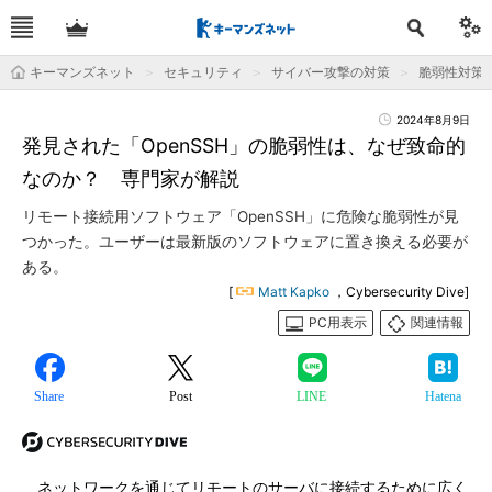
キーマンズネット
セキュリティ
サイバー攻撃の対策
脆弱性対策
2024年8月9日
発見された「OpenSSH」の脆弱性は、なぜ致命的
なのか？ 専門家が解説
リモート接続用ソフトウェア「OpenSSH」に危険な脆弱性が見
つかった。ユーザーは最新版のソフトウェアに置き換える必要が
ある。
[
Matt Kapko
，Cybersecurity Dive]
PC用表示
関連情報
Share
Post
LINE
Hatena
ネットワークを通じてリモートのサーバに接続するために広く