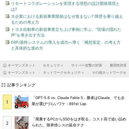
リモートコラボレーションを実現する理想の設計開発環境と
は?
大企業における新規事業開発はなぜ進まない? 障壁を乗り越え
るための考え方
トヨタ自動車の新規事業立ち上げ事例に学ぶ、“現場の隠れた
声”を導き出す方法
ERP/基幹システムの導入を成功へ導く「構想策定」の考え方
と具体的な進め方
キーマンズネット
セキュリティ
サイバー攻撃の対策
脆弱性対策
キーマンズネット
ネットワークセキュリティ
その他ネットワークセ
記事ランキング
「GPT-5.6 vs. Claude Fable 5」勝者はClaude、でも企
業が選びづらいワケ：891st Lap
「廃棄するPCからSSDをはぎ取る」コスト高で追い詰め
られた、限界情シスの延命テク