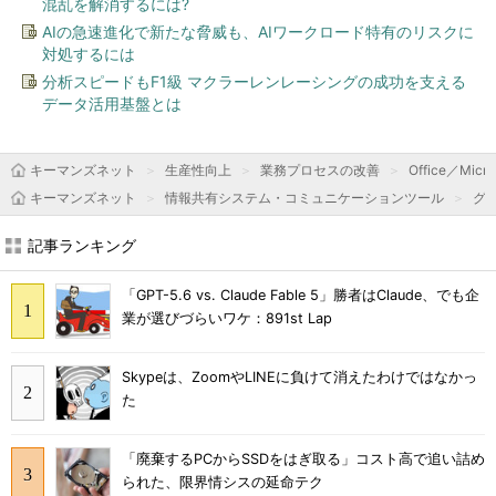
混乱を解消するには?
AIの急速進化で新たな脅威も、AIワークロード特有のリスクに
対処するには
分析スピードもF1級 マクラーレンレーシングの成功を支える
データ活用基盤とは
キーマンズネット
生産性向上
業務プロセスの改善
Office／Micro
キーマンズネット
情報共有システム・コミュニケーションツール
グ
記事ランキング
「GPT-5.6 vs. Claude Fable 5」勝者はClaude、でも企
業が選びづらいワケ：891st Lap
Skypeは、ZoomやLINEに負けて消えたわけではなかっ
た
「廃棄するPCからSSDをはぎ取る」コスト高で追い詰め
られた、限界情シスの延命テク