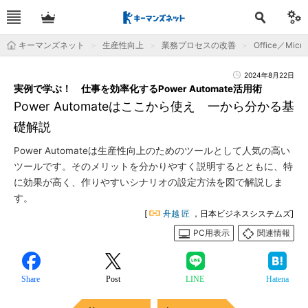
キーマンズネット
生産性向上
業務プロセスの改善
Office／Micro
2024年8月22日
実例で学ぶ！ 仕事を効率化するPower Automate活用術
Power Automateはここから使え 一から分かる基
礎解説
Power Automateは生産性向上のためのツールとして人気の高い
ツールです。そのメリットを分かりやすく説明するとともに、特
に効果が高く、作りやすいシナリオの設定方法を図で解説しま
す。
[
舟越 匠
，日本ビジネスシステムズ]
PC用表示
関連情報
Share
Post
LINE
Hatena