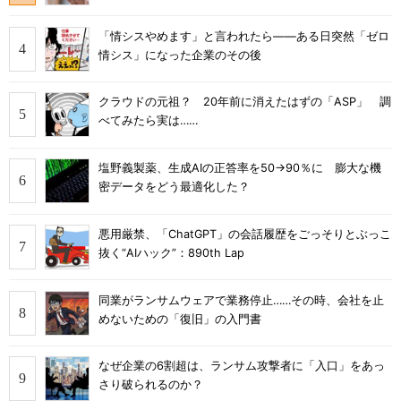
「情シスやめます」と言われたら――ある日突然「ゼロ
情シス」になった企業のその後
クラウドの元祖？ 20年前に消えたはずの「ASP」 調
べてみたら実は……
塩野義製薬、生成AIの正答率を50→90％に 膨大な機
密データをどう最適化した？
悪用厳禁、「ChatGPT」の会話履歴をごっそりとぶっこ
抜く“AIハック”：890th Lap
同業がランサムウェアで業務停止……その時、会社を止
めないための「復旧」の入門書
なぜ企業の6割超は、ランサム攻撃者に「入口」をあっ
さり破られるのか？