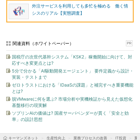
外注サービスを利用しても多忙を極める 働く情
シスのリアル【実態調査】
関連資料（ホワイトペーパー）
PR
国税庁の次世代基幹システム「KSK2」稼働開始に向けて、対
応すべき変更点とは?
5分で分かる「AI駆動開発エージェント」 要件定義から設計・
実装・テストまで
ゼロトラストにおける「IDaaSの課題」と補完すべき重要機能
とは?
脱VMwareに何を選ぶ? 市場分析や実機検証から見えた仮想化
基盤移行の現実解
ソブリンAIの価値は? 国産サーバベンダーが貫く「安全と効
率」の設計思想
キーマンズネット
生産性向上
業務プロセスの改善
IT投資
業