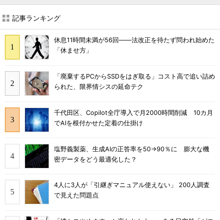
記事ランキング
休息11時間未満が56回――法改正を待たず問われ始めた
「休ませ方」
「廃棄するPCからSSDをはぎ取る」コスト高で追い詰め
られた、限界情シスの延命テク
千代田区、Copilot全庁導入で月2000時間削減 10カ月
でAIを根付かせた定着の仕掛け
塩野義製薬、生成AIの正答率を50→90％に 膨大な機
密データをどう最適化した？
4人に3人が「引継ぎマニュアル使えない」 200人調査
で見えた問題点