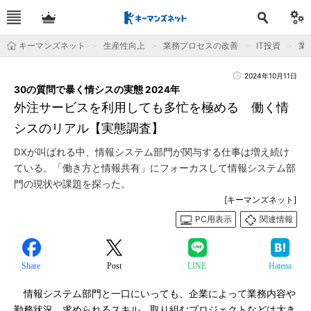
キーマンズネット
生産性向上
業務プロセスの改善
IT投資
業
2024年10月11日
30の質問で暴く情シスの実態 2024年
外注サービスを利用しても多忙を極める 働く情
シスのリアル【実態調査】
DXが叫ばれる中、情報システム部門が関与する仕事は増え続け
ている。「働き方と情報共有」にフォーカスして情報システム部
門の現状や課題を探った。
[キーマンズネット]
PC用表示
関連情報
Share
Post
LINE
Hatena
情報システム部門と一口にいっても、企業によって業務内容や
勤務状況、求められるスキル、取り組むプロジェクトなどは大き