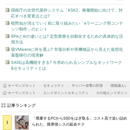
国税庁の次世代基幹システム「KSK2」稼働開始に向けて、対
応すべき変更点とは?
暗黙知が消えていく前に取り組みたい「eラーニング用コンテ
ンツ制作」のヒント
RPAとAIの違いとは? 定型業務を自動化するための具体的な活
用方法
脱VMwareに何を選ぶ? 市場分析や実機検証から見えた仮想化
基盤移行の現実解
SASEは高機能すぎる? 今求められるシンプルなネットワーク
&セキュリティとは
キーマンズネット
セキュリティ
サイバー攻撃の対策
情報漏えい
キーマンズネット
エンドポイントセキュリティ
その他エンドポイン
記事ランキング
「廃棄するPCからSSDをはぎ取る」コスト高で追い詰め
られた、限界情シスの延命テク