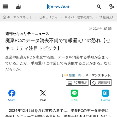
キーマンズネット
セキュリティ
サイバー攻撃の対策
情報漏えい
2024年12月9日
週刊セキュリティニュース
廃棄PCのデータ消去不備で情報漏えいの恐れ【セ
キュリティ注目トピック】
企業や組織がPCを廃棄する際、データを消去する手順が定まっ
ている。だが、手順通りに作業しても失敗することがある。なぜ
だろうか。
[
畑陽一郎
，キーマンズネット]
PC用表示
関連情報
Share
Post
LINE
Hatena
2024年12月2日を含む前後の週では、廃棄PCのデータ消去に
失敗したニュースが関心を集めた。廃棄手順通りに処理したにも