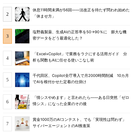
休息11時間未満が56回――法改正を待たず問われ始めた
「休ませ方」
塩野義製薬、生成AIの正答率を50→90％に 膨大な機
密データをどう最適化した？
「Excel×Copilot」で業務をラクにする活用ガイド 分
析も関数もAIに任せる使いこなし術
千代田区、Copilot全庁導入で月2000時間削減 10カ月
でAIを根付かせた定着の仕掛け
「情シスやめます」と言われたら――ある日突然「ゼロ
情シス」になった企業のその後
賞金1000万のAIコンテスト、でも「実現性は問わず」
サイバーエージェントのAI推進策