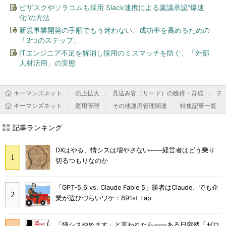
ビザスクやソラコムも採用 Slack連携による稟議承認“爆速
化”の方法
新規事業開発の手順でもう迷わない、成功率を高めるための
「3つのステップ」
ITエンジニア不足を解消し採用のミスマッチを防ぐ、「外部
人材活用」の実態
キーマンズネット
売上拡大
見込み客（リード）の獲得・育成
チャ
キーマンズネット
運用管理
その他運用管理関連
特集記事一覧
記事ランキング
DXはやる、情シスは増やさない――経営者はどう乗り
切るつもりなのか
「GPT-5.6 vs. Claude Fable 5」勝者はClaude、でも企
業が選びづらいワケ：891st Lap
「情シスやめます」と言われたら――ある日突然「ゼロ