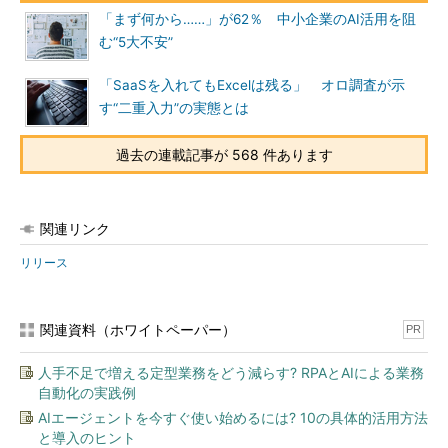
「まず何から……」が62％ 中小企業のAI活用を阻
む“5大不安”
「SaaSを入れてもExcelは残る」 オロ調査が示
す“二重入力”の実態とは
過去の連載記事が 568 件あります
関連リンク
リリース
関連資料（ホワイトペーパー）
PR
人手不足で増える定型業務をどう減らす? RPAとAIによる業務
自動化の実践例
AIエージェントを今すぐ使い始めるには? 10の具体的活用方法
と導入のヒント