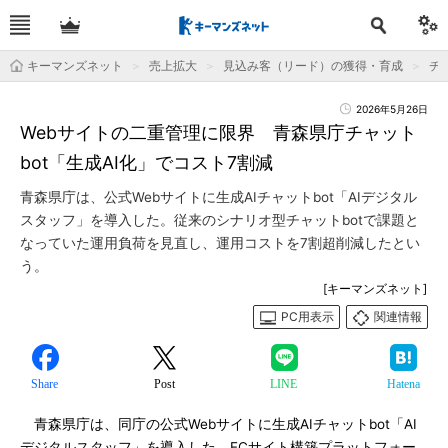
キーマンズネット
売上拡大
見込み客（リード）の獲得・育成
チャ
2026年5月26日
Webサイトの二重管理に限界 青森県庁チャット
bot「生成AI化」でコスト7割減
青森県庁は、公式Webサイトに生成AIチャットbot「AIデジタル
スタッフ」を導入した。従来のシナリオ型チャットbotで課題と
なっていた運用負荷を見直し、運用コストを7割超削減したとい
う。
[キーマンズネット]
PC用表示
関連情報
Share
Post
LINE
Hatena
青森県庁は、同庁の公式Webサイトに生成AIチャットbot「AI
デジタルスタッフ」を導入した。ECサイト構築プラットフォー