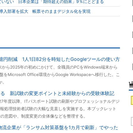
ていない 日本企業は「期待超えの効果」9％にとどまる
の導入部署を拡大 帳票そのままデジタル化を実現
6億円削減 1人1日82分を時短したGoogleツールの使い方
から2025年の初めにかけて、全職員のPCをWindows端末から
Microsoft Office環境からGoogle Workspaceへ移行した。こ
か。
変わる 新試験の変更ポイントと未経験からの受験体験記
027年度以降、ITパスポート試験の刷新やプロフェッショナルデジ
報処理技術者試験の大幅な見直しを実施する。本ブックレット
更の意図や、制度変更の全体像などを整理する。
る物流企業が「ランサム対策基盤を1カ月で刷新」でやった