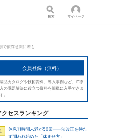
検索
マイページ
代別で依存意識に差も
コンテンツ：
会員登録（無料）
製品カタログや技術資料、導入事例など、IT導
入の課題解決に役立つ資料を簡単に入手できま
す。
アクセスランキング
休息11時間未満が56回――法改正を待た
ず問われ始めた「休ませ方」