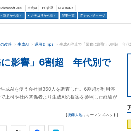
Microsoft 365
生成AI
PC管理
RPA BANK
課題から探す
カテゴリから探す
記事一覧
ITキャパチャージ
スの改善
生成AI
運用＆Tips
生成AI停止で「業務に影響」6割超 年
並び順：
務に影響」6割超 年代別で
生成AIを使う会社員360人を調査した。6割超が利用停
で上司や社内関係者より生成AIの提案を参照した経験が
[
後藤大地
，
キーマンズネット
]