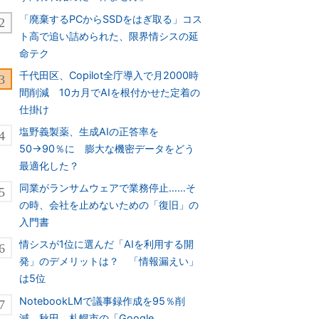
「廃棄するPCからSSDをはぎ取る」コス
ト高で追い詰められた、限界情シスの延
命テク
千代田区、Copilot全庁導入で月2000時
間削減 10カ月でAIを根付かせた定着の
仕掛け
塩野義製薬、生成AIの正答率を
50→90％に 膨大な機密データをどう
最適化した？
同業がランサムウェアで業務停止……そ
の時、会社を止めないための「復旧」の
入門書
情シスが1位に選んだ「AIを利用する開
発」のデメリットは？ 「情報漏えい」
は5位
NotebookLMで議事録作成を95％削
減、秋田、札幌市の「Google