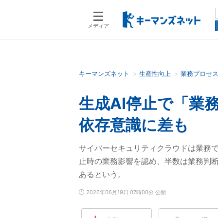
メディア
キーマンズネット
生産性向上
業務プロセ
検索語を入力してください
生成AI停止で「業
依存意識に差も
サイバーセキュリティクラウドは業務で
止時の業務影響を認め、半数は業務判断
あるという。
2026年06月19日 07時00分 公開