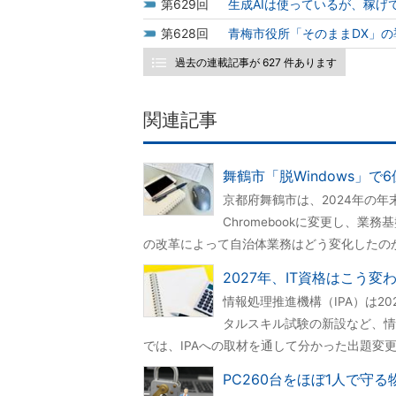
629
生成AIは使っているが、稼げ
628
青梅市役所「そのままDX」
過去の連載記事が 627 件あります
関連記事
舞鶴市「脱Windows」で
京都府舞鶴市は、2024年の年末
Chromebookに変更し、業務基盤を
の改革によって自治体業務はどう変化したの
2027年、IT資格はこう
情報処理推進機構（IPA）は2
タルスキル試験の新設など、情
では、IPAへの取材を通して分かった出題変
PC260台をほぼ1人で守