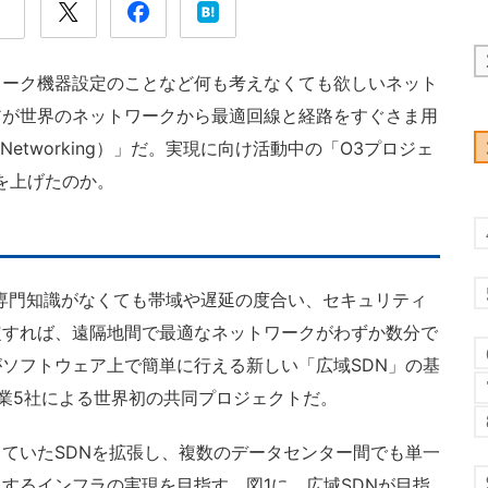
ーク機器設定のことなど何も考えなくても欲しいネット
アが世界のネットワークから最適回線と経路をすぐさま用
ned Networking）」だ。実現に向け活動中の「O3プロジェ
を上げたのか。
専門知識がなくても帯域や遅延の度合い、セキュリティ
定すれば、遠隔地間で最適なネットワークがわずか数分で
ソフトウェア上で簡単に行える新しい「広域SDN」の基
企業5社による世界初の共同プロジェクトだ。
ていたSDNを拡張し、複数のデータセンター間でも単一
するインフラの実現を目指す。図1に、広域SDNが目指