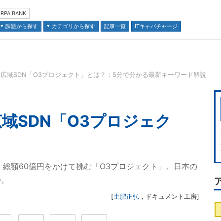
RPA BANK
課題から探す
カテゴリから探す
記事一覧
ITキャパチャージ
広域SDN「O3プロジェクト」とは？：5分で分かる最新キーワード解説
並び順：
域SDN「O3プロジェク
、総額60億円をかけて挑む「O3プロジェクト」。日本の
か。
[
土肥正弘
，
ドキュメント工房
]