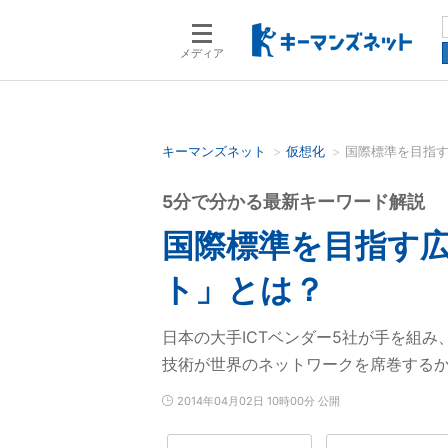
メディア
キーマンズネット
仮想化
国際標準を目指す
検索語を入力してください
5分で分かる最新キーワード解説
国際標準を目指す広
ト」とは？
日本の大手ICTベンダー5社が手を組み
技術が世界のネットワークを席巻する
2014年04月02日 10時00分 公開