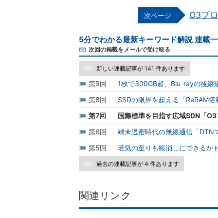
O3プ
5分でわかる最新キーワード解説 連載
次回の掲載をメールで受け取る
新しい連載記事が 141 件あります
9
1枚で300GB超、Blu-rayの後継規
8
SSDの限界を超える「ReRAM搭
7
国際標準を目指す広域SDN「O
6
端末過密時代の無線通信「DTN
5
若気の至りも帳消しにできるか
過去の連載記事が 4 件あります
関連リンク