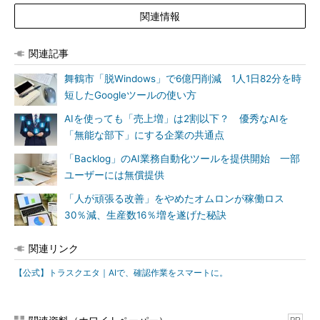
関連情報
関連記事
舞鶴市「脱Windows」で6億円削減 1人1日82分を時
短したGoogleツールの使い方
AIを使っても「売上増」は2割以下？ 優秀なAIを
「無能な部下」にする企業の共通点
「Backlog」のAI業務自動化ツールを提供開始 一部
ユーザーには無償提供
「人が頑張る改善」をやめたオムロンが稼働ロス
30％減、生産数16％増を遂げた秘訣
関連リンク
【公式】トラスクエタ｜AIで、確認作業をスマートに。