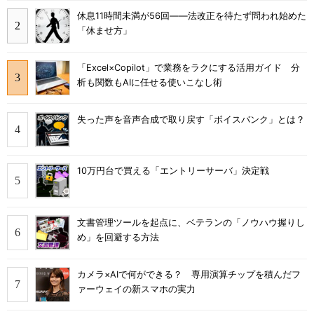
休息11時間未満が56回――法改正を待たず問われ始めた
「休ませ方」
「Excel×Copilot」で業務をラクにする活用ガイド 分
析も関数もAIに任せる使いこなし術
失った声を音声合成で取り戻す「ボイスバンク」とは？
10万円台で買える「エントリーサーバ」決定戦
文書管理ツールを起点に、ベテランの「ノウハウ握りし
め」を回避する方法
カメラ×AIで何ができる？ 専用演算チップを積んだフ
ァーウェイの新スマホの実力