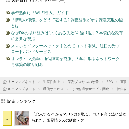
関連資料（ホワイトペーパー）
PR
学習塾向け「Wi-Fi導入」ガイド
「情報の停滞」をどう打破する? 調査結果が示す課題克服の鍵
とは
なぜDXの取り組みは“よくある失敗”を繰り返す? 本質的な改革
に必要な視点
スマホとインターネットをまとめてコスト削減、注目の光ブ
ロードバンドサービス
オンライン授業の通信障害を克服、大学に学ぶネットワーク
再構築の取り組み
キーマンズネット
生産性向上
業務プロセスの改善
RPA
事例
キーマンズネット
通信サービス
その他通信サービス関連
特集記
記事ランキング
「廃棄するPCからSSDをはぎ取る」コスト高で追い詰め
られた、限界情シスの延命テク