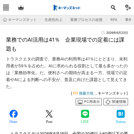
キーマンズネット
生産性向上
業務プロセスの改善
RPA
事例
2026年6月23日
業務でのAI活用は41％ 企業現場での定着には課
題も
トラスクエタの調査で、業務AIの利用率は41％にとどまり、未利
用者が59％を占めた。AIに求められる役割として最も多かったの
は「業務効率化」だ。便利さへの期待が高まる一方、現場での定
着やAIによる判断への不安が、普及に向けた課題として見えてき
た。
[
後藤大地
，キーマンズネット]
PC用表示
関連情報
Share
Post
LINE
Hatena
トラスクエタは2026年6月18日、全国の20歳以上60歳以下の男