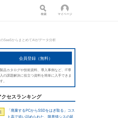
検索
マイページ
SaaSからまとめてAIがデータ分析
コンテンツ：
会員登録（無料）
製品カタログや技術資料、導入事例など、IT導
入の課題解決に役立つ資料を簡単に入手できま
す。
アクセスランキング
「廃棄するPCからSSDをはぎ取る」コス
ト高で追い詰められた、限界情シスの延