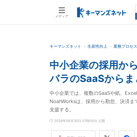
メディア
キーマンズネット
生産性向上
業務プロセ
検索語を入力してください
中小企業の採用か
バラのSaaSから
中小企業では、複数のSaaSや紙、Ex
NoahWorksは、採用から勤怠、決
支援する。
2026年06月30日 07時00分 公開