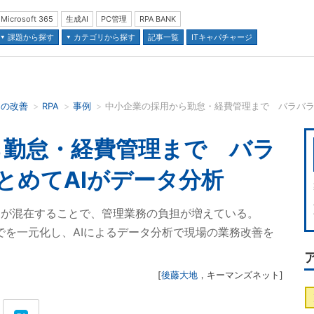
Microsoft 365
生成AI
PC管理
RPA BANK
課題から探す
カテゴリから探す
記事一覧
ITキャパチャージ
スの改善
RPA
事例
中小企業の採用から勤怠・経費管理まで バラバラの
並び順：
ら勤怠・経費管理まで バラ
まとめてAIがデータ分析
celが混在することで、管理業務の負担が増えている。
済までを一元化し、AIによるデータ分析で現場の業務改善を
[
後藤大地
，
キーマンズネット
]