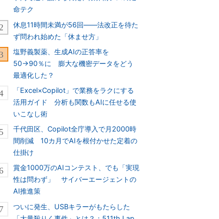
命テク
休息11時間未満が56回――法改正を待た
ず問われ始めた「休ませ方」
塩野義製薬、生成AIの正答率を
50→90％に 膨大な機密データをどう
最適化した？
「Excel×Copilot」で業務をラクにする
活用ガイド 分析も関数もAIに任せる使
いこなし術
千代田区、Copilot全庁導入で月2000時
間削減 10カ月でAIを根付かせた定着の
仕掛け
賞金1000万のAIコンテスト、でも「実現
性は問わず」 サイバーエージェントの
AI推進策
ついに発生、USBキラーがもたらした
「大量殺りく事件」とは？：511th Lap