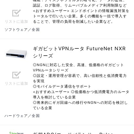
認証、ログ取得、リムーバブルメディア利用制限など
<おすすめユーザー> エンドポイントの情報漏洩対策を
トータルで行いたい企業。多くの機能を一括で導入す
リストに追加
ることで、管理の負荷を削減したい企業など。
ソフトウェア／全国
ギガビットVPNルータ FutureNet NXR
シリーズ
◎NGNに対応した安全、高速、低価格のギガビット
VPNルータシリーズ
◎設定・運用管理が容易で、高い信頼性と低消費電力
を実現
リストに追加
◎モバイルデータ通信をサポート
<おすすめユーザー> ◎低価格かつ低消費電力のルータ
導入を検討している企業
◎将来的にギガ回線への移行やNGNへの対応を検討し
ている企業
ハードウェア／全国