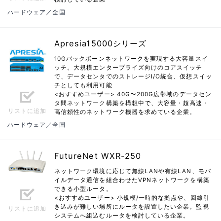
ハードウェア／全国
Apresia15000シリーズ
10Gバックボーンネットワークを実現する大容量スイ
ッチ。大規模エンタープライズ向けのコアスイッチ
で、データセンタでのストレージI/O統合、仮想スイッ
チとしても利用可能
<おすすめユーザー> 40G〜200G広帯域のデータセン
タ間ネットワーク構築を構想中で、大容量・超高速・
リストに追加
高信頼性のネットワーク機器を求めている企業。
ハードウェア／全国
FutureNet WXR-250
ネットワーク環境に応じて無線LANや有線LAN、モバ
イルデータ通信を組合わせたVPNネットワークを構築
できる小型ルータ。
<おすすめユーザー> 小規模/一時的な拠点や、回線引
き込みが難しい場所にルータを設置したい企業。監視
リストに追加
システムへ組込むルータを検討している企業。