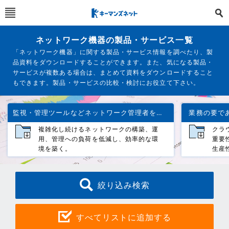
ネットワーク機器の製品・サービス一覧
「ネットワーク機器」に関する製品・サービス情報を調べたり、製
品資料をダウンロードすることができます。また、気になる製品・
サービスが複数ある場合は、まとめて資料をダウンロードすること
もできます。製品・サービスの比較・検討にお役立て下さい。
監視・管理ツールなどネットワーク管理者をサポートする製品群
業務の要で
複雑化し続けるネットワークの構築、運
クラ
用、管理への負荷を低減し、効率的な環
重要
境を築く。
生産
絞り込み検索
すべてリストに追加する