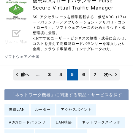
仮想ADC/ロードバランサー Pulse
Secure Virtual Traffic Manager
SSLアクセラレータを標準搭載する、仮想ADC（L7ロ
ードバランサー／アプリケーション・デリバリ・コン
トローラ）。ソフトウェアベースのためクラウド・仮
想環境に最適。
<おすすめユーザー> ビジネスの規模・成長に合わせ、
リストに追加
コストを抑えて高機能ロードバランサーを導入したい
企業。クラウド事業者、インテグレータの方。
ソフトウェア／全国
前へ
…
3
4
5
6
7
次へ
「ネットワーク機器」に関連する製品・サービスを探す
無線LAN
ルーター
アクセスポイント
ADC/ロードバランサ
LAN構築
ネットワークスイッチ