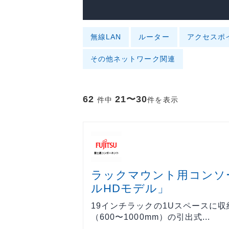
ョンツール
ョンツール
物理セキュリティ
物理セキュ
データセンター
データセン
無線LAN
ルーター
アクセスポ
サーバー
サーバー
その他ネットワーク関連
ネットワーク機器
ネットワー
運用管理
運用管理
62
21〜30
件中
件を表示
ストレージ
ストレージ
PCソフト
PCソフト
通信サービス
通信サービ
開発
開発
ラックマウント用コンソ
仮想化
仮想化
ルHDモデル」
メール
メール
19インチラックの1Uスペースに
Web構築
Web構築
（600〜1000mm）の引出式...