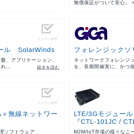
無償保証がついて安心。 <お
リストに追加
SolarWinds
フォレンジックソ
基盤、アプリケーション、
ネットワークフォレンジ
...
を、長期間確実に、かつ低コ
続きを読む
リストに追加
A＋無線ネットワー
LTE/3Gモジュ
『CTL-101JC / CT
管理ソフトウェア
M2M/IoT市場の様々な