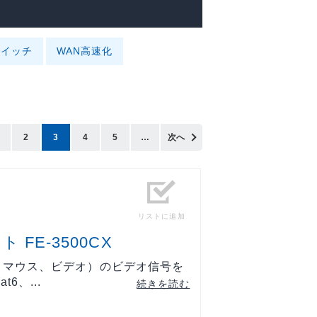
スイッチ
WAN高速化
2
3
4
5
…
次へ
リストに追加
 FE-3500CX
、マウス、ビデオ）のビデオ信号を
6、...
続きを読む