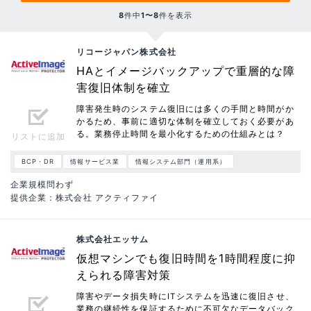
8
件中
1〜8
件を表示
リコージャパン株式会社
HAとイメージバックアップで重層的な障
害復旧体制を確立
障害発生時のシステム復旧には多くの手間と時間がか
かるため、事前に適切な体制を確立しておく必要があ
る。業務停止時間を最小化するための仕組みとは？
リストに追加
BCP・DR
情報サービス業
情報システム部門（運用系）
企業規模問わず
提供企業：株式会社 アクティファイ
株式会社エッサム
仮想マシンでも復旧時間を1時間程度に抑
えられる障害対策
障害やデータ損失時にITシステムを迅速に復旧させ、
業務の継続性を保証するために不可欠なデータバック