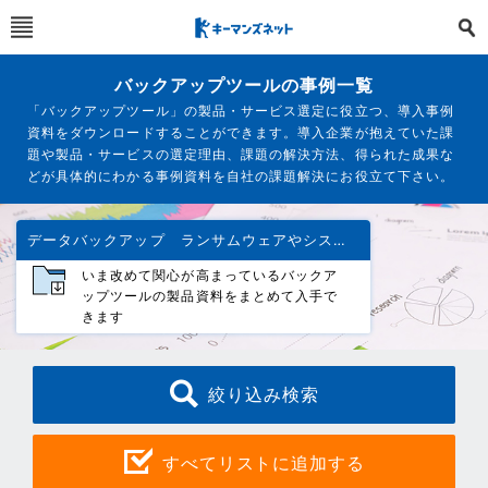
バックアップツールの事例一覧
「バックアップツール」の製品・サービス選定に役立つ、導入事例
資料をダウンロードすることができます。導入企業が抱えていた課
題や製品・サービスの選定理由、課題の解決方法、得られた成果な
どが具体的にわかる事例資料を自社の課題解決にお役立て下さい。
データバックアップ ランサムウェアやシステムトラブルへの備え
いま改めて関心が高まっているバックア
ップツールの製品資料をまとめて入手で
きます
絞り込み検索
すべてリストに追加する