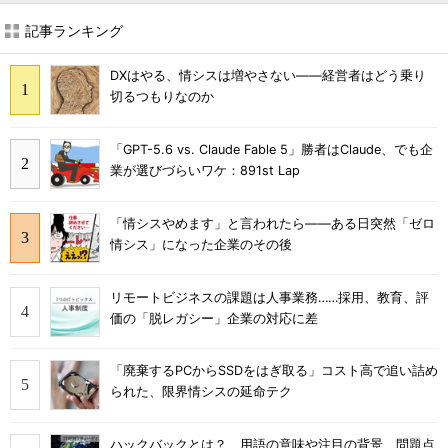
記事ランキング
DXはやる、情シスは増やさない――経営者はどう乗り
切るつもりなのか
「GPT-5.6 vs. Claude Fable 5」勝者はClaude、でも企
業が選びづらいワケ：891st Lap
「情シスやめます」と言われたら――ある日突然「ゼロ
情シス」になった企業のその後
リモートビジネスの課題は人事業務……採用、教育、評
価の「脱レガシー」企業の対応に差
「廃棄するPCからSSDをはぎ取る」コスト高で追い詰め
られた、限界情シスの延命テク
ハックバックとは？ 用語の意味や注目の背景、問題点