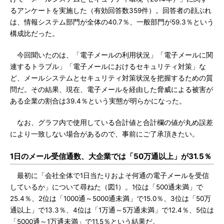
るアンケートを実施した（有効回答数359件）。回答者の顔ぶれ
は、情報システム部門が全体の40.7％、一般部門が59.3％という
構成比だった。
今回聞いたのは、「電子メールの利用状況」「電子メールに関
連するトラブル」「電子メールにおけるセキュリティ対策」な
ど、メールシステムとセキュリティ対策状況を把握するための質
問だ。その結果、現在、電子メールを経由した脅威による被害が
ある企業の割合は39.4％という実態が明らかになった。
なお、グラフ内で使用している合計値と合計欄の値が丸め誤差
により一致しない場合があるので、事前にご了承頂きたい。
1日のメール受信通数、大企業では「50万通以上」が31.5％
最初に「会社全体で1日当たりおよそ何通の電子メールを受信
しているか」について尋ねた（図1）。1位は「500通未満」で
25.4％、2位は「1000通～5000通未満」で15.0％、3位は「50万
通以上」で13.3％、4位は「1万通～5万通未満」で12.4％、5位は
「5000通～1万通未満」で11.5％という結果だ。