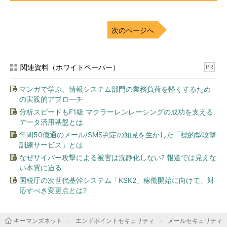
次のページへ
関連資料（ホワイトペーパー）
PR
マンガで学ぶ、情報システム部門の業務負荷を軽くするため
の実践的アプローチ
分析スピードもF1級 マクラーレンレーシングの成功を支える
データ活用基盤とは
年間50億通のメール/SMS判定の知見を生かした「標的型攻撃
訓練サービス」とは
なぜサイバー攻撃による被害は沈静化しない? 報道では見えな
い本質に迫る
国税庁の次世代基幹システム「KSK2」稼働開始に向けて、対
応すべき変更点とは?
キーマンズネット
エンドポイントセキュリティ
メールセキュリティ