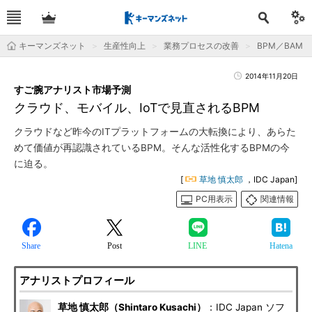
キーマンズネット
生産性向上
業務プロセスの改善
BPM／BAM
2014年11月20日
すご腕アナリスト市場予測
クラウド、モバイル、IoTで見直されるBPM
クラウドなど昨今のITプラットフォームの大転換により、あらた
めて価値が再認識されているBPM。そんな活性化するBPMの今
に迫る。
[
草地 慎太郎
，IDC Japan]
PC用表示
関連情報
Share
Post
LINE
Hatena
アナリストプロフィール
草地 慎太郎（Shintaro Kusachi）
：IDC Japan ソフ