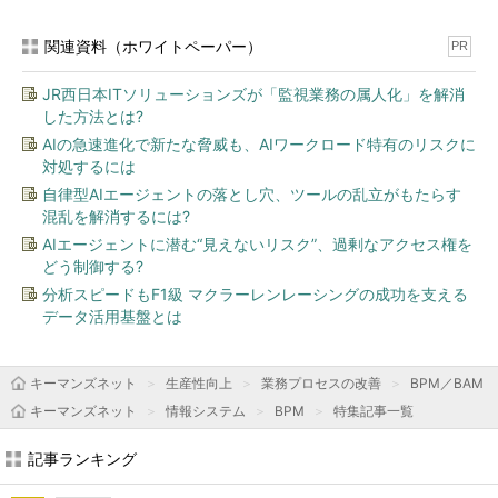
関連資料（ホワイトペーパー）
PR
JR西日本ITソリューションズが「監視業務の属人化」を解消
した方法とは?
AIの急速進化で新たな脅威も、AIワークロード特有のリスクに
対処するには
自律型AIエージェントの落とし穴、ツールの乱立がもたらす
混乱を解消するには?
AIエージェントに潜む“見えないリスク”、過剰なアクセス権を
どう制御する?
分析スピードもF1級 マクラーレンレーシングの成功を支える
データ活用基盤とは
キーマンズネット
生産性向上
業務プロセスの改善
BPM／BAM
キーマンズネット
情報システム
BPM
特集記事一覧
記事ランキング