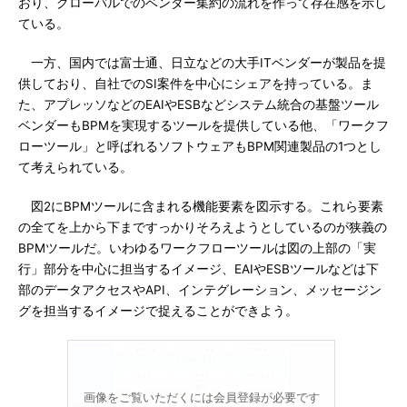
おり、グローバルでのベンダー集約の流れを作って存在感を示し
ている。
一方、国内では富士通、日立などの大手ITベンダーが製品を提
供しており、自社でのSI案件を中心にシェアを持っている。ま
た、アプレッソなどのEAIやESBなどシステム統合の基盤ツール
ベンダーもBPMを実現するツールを提供している他、「ワークフ
ローツール」と呼ばれるソフトウェアもBPM関連製品の1つとし
て考えられている。
図2にBPMツールに含まれる機能要素を図示する。これら要素
の全てを上から下まですっかりそろえようとしているのが狭義の
BPMツールだ。いわゆるワークフローツールは図の上部の「実
行」部分を中心に担当するイメージ、EAIやESBツールなどは下
部のデータアクセスやAPI、インテグレーション、メッセージン
グを担当するイメージで捉えることができよう。
画像をご覧いただくには会員登録が必要です