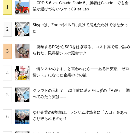
「GPT-5.6 vs. Claude Fable 5」勝者はClaude、でも企
業が選びづらいワケ：891st Lap
Skypeは、ZoomやLINEに負けて消えたわけではなかっ
た
「廃棄するPCからSSDをはぎ取る」コスト高で追い詰め
られた、限界情シスの延命テク
「情シスやめます」と言われたら――ある日突然「ゼロ
情シス」になった企業のその後
クラウドの元祖？ 20年前に消えたはずの「ASP」 調
べてみたら実は……
なぜ企業の6割超は、ランサム攻撃者に「入口」をあっ
さり破られるのか？