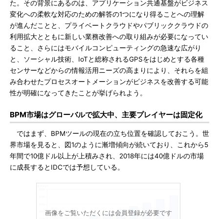
た。その背景にあるのは、アプリケーション共通基盤がビジネス
変化への柔軟な対応のための解答の1つになり得ることへの理解
が進んだことと、プライベートクラウドやパブリッククラウドの
利用拡大とともに新しい業務改善への取り組みが必要になってい
ること、さらにはモバイルコンピューティングの急速な広がり
と、ソーシャル技術、IoTと総称されるGPSをはじめとする各種
センサーなどからの情報活用ニーズの高まりにより、それらを組
み合わせたプロセスオートメーションがビジネスを改善する可能
性が明確になってきたことが挙げられよう。
BPM市場はグローバルで拡大中、主要プレイヤーは固定化
ではまず、BPMツールの現在の立ち位置を確認しておこう。世
界市場を見ると、図1のように漸増傾向が続いており、これから5
年間で10億ドル以上が上積みされ、2018年には40億ドルの市場
に成長するとIDCでは予想している。
画像をご覧いただくには会員登録が必要です