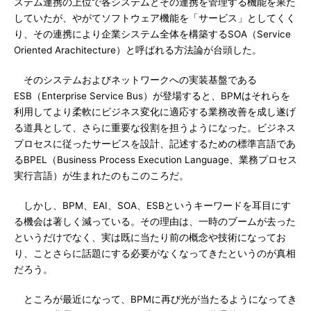
ステム連携の上位で各システムとその連携を管理する機能を果た
していたが、やがてソフトウェア機能を「サービス」としてくく
り、その連携により企業システム全体を構築するSOA（Service
Oriented Arachitecture）と呼ばれる方法論が台頭した。
そのシステムおよびネットワークへの実装基盤である
ESB（Enterprise Service Bus）が登場すると、BPMはそれらを
利用してより柔軟にビジネス変化に適応する業務改善を成し遂げ
る道具として、さらに重要な役割を担うようになった。ビジネス
プロセスに従ったサービスを設計、記述するための標準言語であ
るBPEL（Business Process Execution Language、業務プロセス
実行言語）が生まれたのもこのころだ。
しかし、BPM、EAI、SOA、ESBというキーワードを耳目にす
る機会は著しく減っている。その理由は、一時のブームが去った
というだけでなく、実は既に当たり前の概念や技術になってお
り、ことさらに話題にする必要がなくなってきたというのが真相
だろう。
ところが最近になって、BPMに再び光が当たるようになってき