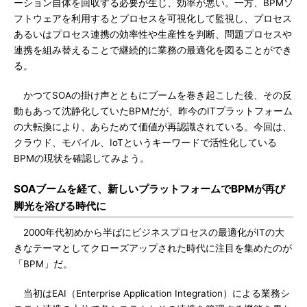
ーション自体を回収する必要が生じ、効率が悪い。一方、BPMソ
フトウェアを利用するとプロセスを可視化して監視し、プロセス
あるいはプロセス連携の効率性や生産性を判断、問題プロセスや
連携を組み替えることで継続的に業務の最適化を図ることができ
る。
かつてSOAの掛け声とともにブームを巻き起こした後、その反
動もあって沈静化していたBPMだが、昨今のITプラットフォーム
の大転換により、あらためて価値が再認識されている。今回は、
クラウド、モバイル、IoTというキーワードで活性化している
BPMの現状を確認してみよう。
SOAブームを経て、新しいプラットフォームでBPMが再び
脚光を浴びる時代に
2000年代初めから半ばにビジネスプロセスの最適化がITの大
きなテーマとしてクローズアップされた時代に注目を集めたのが
「BPM」だ。
当初はEAI（Enterprise Application Integration）による業務シ