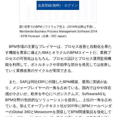
会員登録(無料)・ログイン
図1 世界でのBPMソフトウェア売上（2014年以降は予測）。
Worldwide Business Process Management Software 2014
-2018 Forecast（出典：IDC Japan）
BPM市場の主要なプレイヤーは、プロセス改善と自動化を果た
す機能を豊富に備えたIBMとオラクルのBPMスイートだ。業務プ
ロセスの可視化はもちろん、プロセス設計とプロセス運用監視機
能を利用して、ボトルネックや非効率な部分を発見しては改善し
ていく業務改善のサイクルが実現できる。
また、SAPは同社ERPに付随したBPM構築、運用に実績があ
り、メジャープレイヤーの一角を占めている。国内ではやや存在
感が小さいが、欧米を中心にペガシステムズ、SoftwareAGも
BPM分野の包括的なソリューションを提供し、上位の一角を占め
ている。加えてオープンテキスト社が2011年にBPMツールベンダ
ーのGlobal 360とMetastormを買収してBPM関連製品を強化して