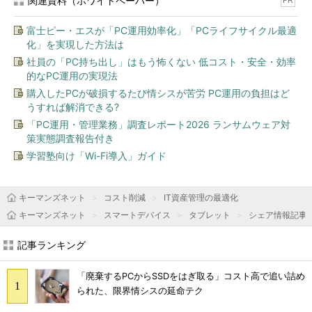
関連資料（ホワイトペーパー）
PR
富士ピー・エスが「PC運用効率化」「PCライフサイクル最適
化」を実現した方法は
社員の「PC持ち出し」はもう怖くない 低コスト・安全・効率
的なPC運用の実現法
購入したPCが破損するたび情シスが苦労 PC運用の負担はど
うすれば解消できる?
「PC運用・管理業務」調査レポート2026 ランサムウェア対
策実態調査報告付き
学習塾向け「Wi-Fi導入」ガイド
キーマンズネット
コスト削減
IT資産管理の最適化
キーマンズネット
スマートデバイス
タブレット
シェア情報記事
記事ランキング
「廃棄するPCからSSDをはぎ取る」コスト高で追い詰め
られた、限界情シスの延命テク