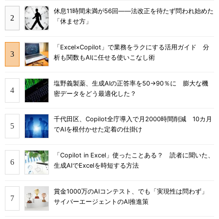
休息11時間未満が56回――法改正を待たず問われ始めた
「休ませ方」
「Excel×Copilot」で業務をラクにする活用ガイド 分
析も関数もAIに任せる使いこなし術
塩野義製薬、生成AIの正答率を50→90％に 膨大な機
密データをどう最適化した？
千代田区、Copilot全庁導入で月2000時間削減 10カ月
でAIを根付かせた定着の仕掛け
「Copilot in Excel」使ったことある？ 読者に聞いた、
生成AIでExcelを時短する方法
賞金1000万のAIコンテスト、でも「実現性は問わず」
サイバーエージェントのAI推進策