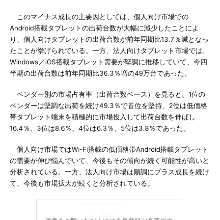
このマイナス成長の主要因としては、個人向け市場での
Android搭載タブレットの出荷台数が大幅に減少したことによ
り、個人向けタブレットの出荷台数が前年同期比13.7％減となっ
たことが挙げられている。一方、法人向けタブレット市場では、
Windows／iOS搭載タブレット需要が堅調に推移していて、今四
半期の出荷台数は前年同期比36.3％増の49万台であった。
ベンダー別の市場占有率（出荷台数ベース）を見ると、1位の
ベンダーは堅調な出荷を続け49.3％で首位を堅持、2位は低価格
帯タブレット端末を積極的に市場投入して出荷台数を伸ばし
16.4％、3位は8.6％、4位は6.3％、5位は3.8％であった。
個人向け市場ではWi-Fi搭載の低価格帯Android搭載タブレット
の需要が伸び悩んでいて、今後もその傾向が続く可能性が高いと
分析されている。一方、法人向け市場は順調にプラス成長を続け
て、今後も市場拡大が続くと分析されている。