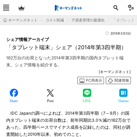
キーマンズネット
コスト削減
IT資産管理の最適化
「タブレット端
2015年3月3日
シェア情報アーカイブ
「タブレット端末」シェア（2014年第3四半期）
162万台の出荷となった2014年第3四半期の国内タブレット端
末。シェア情報を紹介する。
[キーマンズネット]
PC用表示
関連情報
Share
Post
LINE
Hatena
IDC Japanの調べによれば、2014年第3四半期（7～9月）の国
内タブレット端末の出荷台数は、前年同期比3.0％減の162万台で
あった。四半期ベースでマイナス成長を記録したのは、同社が調
査開始した2010年以来、初めてのこと。