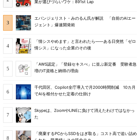
業が選びづらいワケ：891st Lap
エバンジェリスト・みのるん氏が解説 「自前のAIエー
ジェント」爆速開発術
「情シスやめます」と言われたら――ある日突然「ゼロ
情シス」になった企業のその後
「AWS認定」「登録セキスぺ」に並ぶ新定番 受験者急
増のIT資格と納得の理由
千代田区、Copilot全庁導入で月2000時間削減 10カ月
でAIを根付かせた定着の仕掛け
Skypeは、ZoomやLINEに負けて消えたわけではなかっ
た
「廃棄するPCからSSDをはぎ取る」コスト高で追い詰め