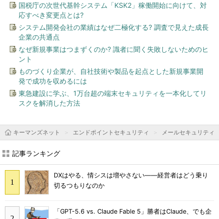
国税庁の次世代基幹システム「KSK2」稼働開始に向けて、対
応すべき変更点とは?
システム開発会社の業績はなぜ二極化する? 調査で見えた成長
企業の共通点
なぜ新規事業はつまずくのか? 識者に聞く失敗しないためのヒ
ント
ものづくり企業が、自社技術や製品を起点とした新規事業開
発で成功を収めるには
東急建設に学ぶ、1万台超の端末セキュリティを一本化してリ
スクを解消した方法
キーマンズネット
エンドポイントセキュリティ
メールセキュリティ
記事ランキング
DXはやる、情シスは増やさない――経営者はどう乗り
切るつもりなのか
「GPT-5.6 vs. Claude Fable 5」勝者はClaude、でも企