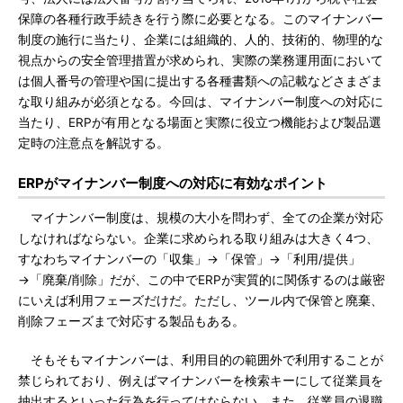
保障の各種行政手続きを行う際に必要となる。このマイナンバー
制度の施行に当たり、企業には組織的、人的、技術的、物理的な
視点からの安全管理措置が求められ、実際の業務運用面において
は個人番号の管理や国に提出する各種書類への記載などさまざま
な取り組みが必須となる。今回は、マイナンバー制度への対応に
当たり、ERPが有用となる場面と実際に役立つ機能および製品選
定時の注意点を解説する。
ERPがマイナンバー制度への対応に有効なポイント
マイナンバー制度は、規模の大小を問わず、全ての企業が対応
しなければならない。企業に求められる取り組みは大きく4つ、
すなわちマイナンバーの「収集」→「保管」→「利用/提供」
→「廃棄/削除」だが、この中でERPが実質的に関係するのは厳密
にいえば利用フェーズだけだ。ただし、ツール内で保管と廃棄、
削除フェーズまで対応する製品もある。
そもそもマイナンバーは、利用目的の範囲外で利用することが
禁じられており、例えばマイナンバーを検索キーにして従業員を
抽出するといった行為を行ってはならない。また、従業員の退職