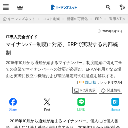
キーマンズネット
コスト削減
情報の可視化
ERP
運用＆Tips
2015年8月17日
IT導入完全ガイド
マイナンバー制度に対応、ERPで実現する内部統
制
2015年10月から通知が始まるマイナンバー。制度開始に備えて全
ての企業でマイナンバーへの対応が必須だ。ERPが有用となる場
面と実際に役立つ機能および製品選定時の注意点を解決する。
[
西山 毅
，レッドオウル]
PC用表示
関連情報
Share
Post
LINE
Hatena
2015年10月から通知が始まるマイナンバー。個人には個人番
号、法人には法人番号が割り当てられ、2016年1月から税や社会