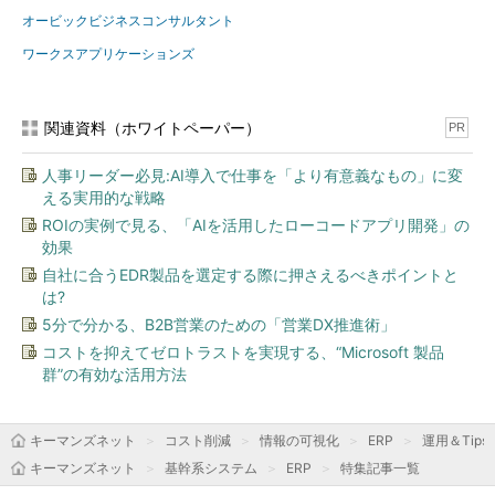
オービックビジネスコンサルタント
ワークスアプリケーションズ
関連資料（ホワイトペーパー）
PR
人事リーダー必見:AI導入で仕事を「より有意義なもの」に変
える実用的な戦略
ROIの実例で見る、「AIを活用したローコードアプリ開発」の
効果
自社に合うEDR製品を選定する際に押さえるべきポイントと
は?
5分で分かる、B2B営業のための「営業DX推進術」
コストを抑えてゼロトラストを実現する、“Microsoft 製品
群”の有効な活用方法
キーマンズネット
コスト削減
情報の可視化
ERP
運用＆Tips
キーマンズネット
基幹系システム
ERP
特集記事一覧