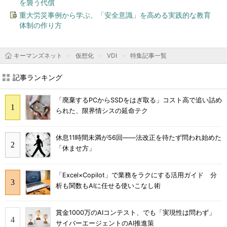
を襲う代償
重大労災事例から学ぶ、「安全意識」を高める実践的な教育
体制の作り方
キーマンズネット
仮想化
VDI
特集記事一覧
記事ランキング
「廃棄するPCからSSDをはぎ取る」コスト高で追い詰め
られた、限界情シスの延命テク
休息11時間未満が56回――法改正を待たず問われ始めた
「休ませ方」
「Excel×Copilot」で業務をラクにする活用ガイド 分
析も関数もAIに任せる使いこなし術
賞金1000万のAIコンテスト、でも「実現性は問わず」
サイバーエージェントのAI推進策