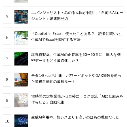
エバンジェリスト・みのるん氏が解説 「自前のAIエー
ジェント」爆速開発術
「Copilot in Excel」使ったことある？ 読者に聞いた、
生成AIでExcelを時短する方法
塩野義製薬、生成AIの正答率を50→90％に 膨大な機
密データをどう最適化した？
モダンExcel活用術 パワーピボットやDAX関数を使っ
た業務自動化の最短ルート
10時間の定型業務がゼロ秒に コクヨ流「AIに仕組みを
作らせる」自動化術
生成AI利用率、情シスよりも高いのはあの職種だった