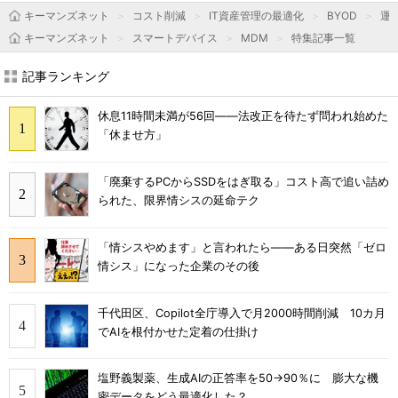
キーマンズネット
コスト削減
IT資産管理の最適化
BYOD
運用
キーマンズネット
スマートデバイス
MDM
特集記事一覧
記事ランキング
休息11時間未満が56回――法改正を待たず問われ始めた
「休ませ方」
「廃棄するPCからSSDをはぎ取る」コスト高で追い詰め
られた、限界情シスの延命テク
「情シスやめます」と言われたら――ある日突然「ゼロ
情シス」になった企業のその後
千代田区、Copilot全庁導入で月2000時間削減 10カ月
でAIを根付かせた定着の仕掛け
塩野義製薬、生成AIの正答率を50→90％に 膨大な機
密データをどう最適化した？