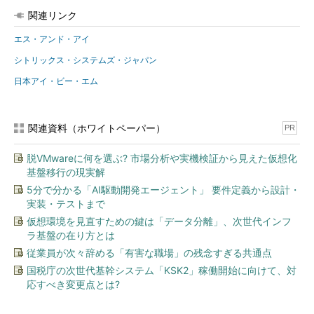
関連リンク
エス・アンド・アイ
シトリックス・システムズ・ジャパン
日本アイ・ビー・エム
関連資料（ホワイトペーパー）
PR
脱VMwareに何を選ぶ? 市場分析や実機検証から見えた仮想化
基盤移行の現実解
5分で分かる「AI駆動開発エージェント」 要件定義から設計・
実装・テストまで
仮想環境を見直すための鍵は「データ分離」、次世代インフ
ラ基盤の在り方とは
従業員が次々辞める「有害な職場」の残念すぎる共通点
国税庁の次世代基幹システム「KSK2」稼働開始に向けて、対
応すべき変更点とは?