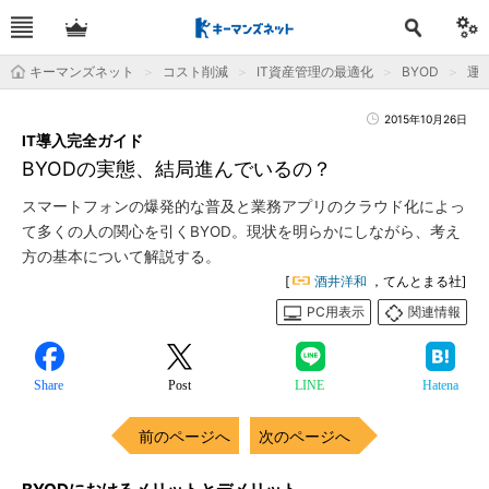
キーマンズネット
コスト削減
IT資産管理の最適化
BYOD
運用
2015年10月26日
IT導入完全ガイド
BYODの実態、結局進んでいるの？
スマートフォンの爆発的な普及と業務アプリのクラウド化によっ
て多くの人の関心を引くBYOD。現状を明らかにしながら、考え
方の基本について解説する。
[
酒井洋和
，てんとまる社]
PC用表示
関連情報
Share
Post
LINE
Hatena
前のページへ
次のページへ