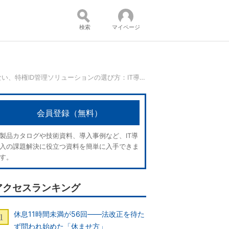
検索
マイページ
システム管理者を悪者にしない、特権ID管理ソリューションの選び方：IT導入完全ガイド
コンテンツ：
会員登録（無料）
製品カタログや技術資料、導入事例など、IT導
入の課題解決に役立つ資料を簡単に入手できま
す。
アクセスランキング
休息11時間未満が56回――法改正を待た
ず問われ始めた「休ませ方」