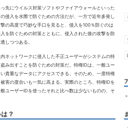
っ先にウイルス対策ソフトやファイアウォールといった
アの侵入を水際で防ぐための方法だが、一方で近年多発し
撃の高度で巧妙な手口を見ると、侵入を100％防ぐのは
侵入を防ぐための対策とともに、侵入された後の攻撃を防
浸透しつつある。
社内ネットワークに侵入した不正ユーザーがシステムの特
を盗み出すことを防ぐための対策だ。特権IDは、一般ユー
ない貴重なデータにアクセスできる。そのため、一度特権
る被害の度合いも一気に高まる。実際のところ、特権IDを
般ユーザーIDを使ったそれと比べ数は少ないものの、そ
いは？