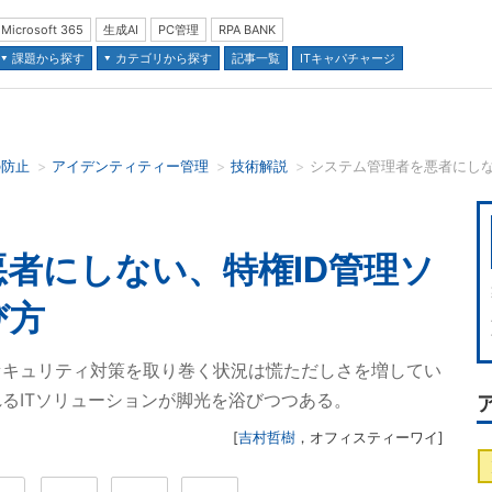
Microsoft 365
生成AI
PC管理
RPA BANK
課題から探す
カテゴリから探す
記事一覧
ITキャパチャージ
の防止
アイデンティティー管理
技術解説
並び順：
者にしない、特権ID管理ソ
び方
セキュリティ対策を取り巻く状況は慌ただしさを増してい
れるITソリューションが脚光を浴びつつある。
[
吉村哲樹
，
オフィスティーワイ
]