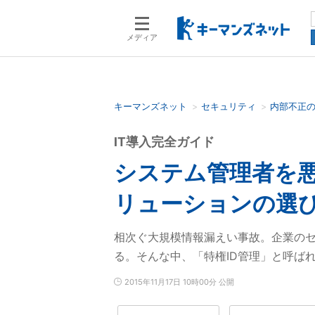
メディア
キーマンズネット
セキュリティ
内部不正
検索語を入力してください
IT導入完全ガイド
システム管理者を悪
リューションの選
相次ぐ大規模情報漏えい事故。企業の
る。そんな中、「特権ID管理」と呼ば
2015年11月17日 10時00分 公開