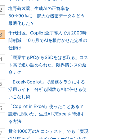
塩野義製薬、生成AIの正答率を
50→90％に 膨大な機密データをどう
最適化した？
千代田区、Copilot全庁導入で月2000時
間削減 10カ月でAIを根付かせた定着の
仕掛け
「廃棄するPCからSSDをはぎ取る」コス
ト高で追い詰められた、限界情シスの延
命テク
「Excel×Copilot」で業務をラクにする
活用ガイド 分析も関数もAIに任せる使
いこなし術
「Copilot in Excel」使ったことある？
読者に聞いた、生成AIでExcelを時短す
る方法
賞金1000万のAIコンテスト、でも「実現
性は問わず」 サイバーエージェントの