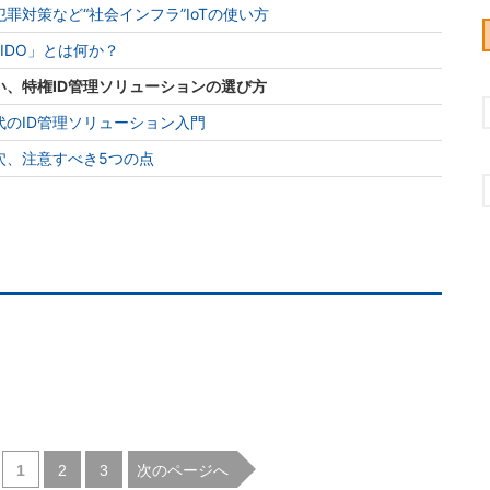
罪対策など“社会インフラ”IoTの使い方
IDO」とは何か？
、特権ID管理ソリューションの選び方
のID管理ソリューション入門
穴、注意すべき5つの点
|
|
次のページへ
1
2
3