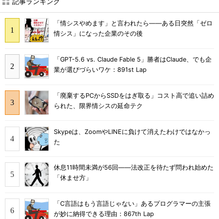
記事ランキング
「情シスやめます」と言われたら――ある日突然「ゼロ
情シス」になった企業のその後
「GPT-5.6 vs. Claude Fable 5」勝者はClaude、でも企
業が選びづらいワケ：891st Lap
「廃棄するPCからSSDをはぎ取る」コスト高で追い詰め
られた、限界情シスの延命テク
Skypeは、ZoomやLINEに負けて消えたわけではなかっ
た
休息11時間未満が56回――法改正を待たず問われ始めた
「休ませ方」
「C言語はもう言語じゃない」あるプログラマーの主張
が妙に納得できる理由：867th Lap