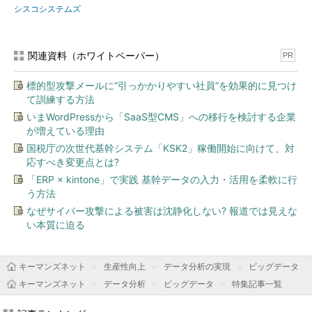
シスコシステムズ
関連資料（ホワイトペーパー）
PR
標的型攻撃メールに“引っかかりやすい社員”を効果的に見つけ
て訓練する方法
いまWordPressから「SaaS型CMS」への移行を検討する企業
が増えている理由
国税庁の次世代基幹システム「KSK2」稼働開始に向けて、対
応すべき変更点とは?
「ERP × kintone」で実践 基幹データの入力・活用を柔軟に行
う方法
なぜサイバー攻撃による被害は沈静化しない? 報道では見えな
い本質に迫る
キーマンズネット
生産性向上
データ分析の実現
ビッグデータ
キーマンズネット
データ分析
ビッグデータ
特集記事一覧