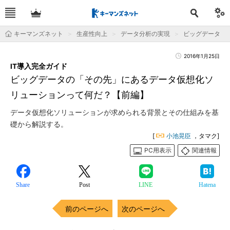
キーマンズネット
生産性向上
データ分析の実現
ビッグデータ
2016年1月25日
IT導入完全ガイド
ビッグデータの「その先」にあるデータ仮想化ソ
リューションって何だ？【前編】
データ仮想化ソリューションが求められる背景とその仕組みを基
礎から解説する。
[
小池晃臣
，タマク]
PC用表示
関連情報
Share
Post
LINE
Hatena
前のページへ
次のページへ