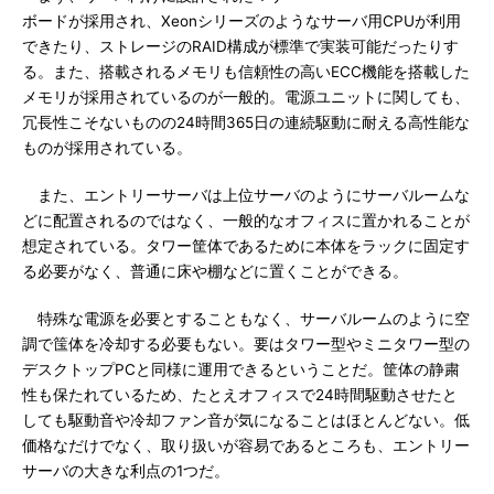
ボードが採用され、Xeonシリーズのようなサーバ用CPUが利用
できたり、ストレージのRAID構成が標準で実装可能だったりす
る。また、搭載されるメモリも信頼性の高いECC機能を搭載した
メモリが採用されているのが一般的。電源ユニットに関しても、
冗長性こそないものの24時間365日の連続駆動に耐える高性能な
ものが採用されている。
また、エントリーサーバは上位サーバのようにサーバルームな
どに配置されるのではなく、一般的なオフィスに置かれることが
想定されている。タワー筐体であるために本体をラックに固定す
る必要がなく、普通に床や棚などに置くことができる。
特殊な電源を必要とすることもなく、サーバルームのように空
調で筺体を冷却する必要もない。要はタワー型やミニタワー型の
デスクトップPCと同様に運用できるということだ。筐体の静粛
性も保たれているため、たとえオフィスで24時間駆動させたと
しても駆動音や冷却ファン音が気になることはほとんどない。低
価格なだけでなく、取り扱いが容易であるところも、エントリー
サーバの大きな利点の1つだ。