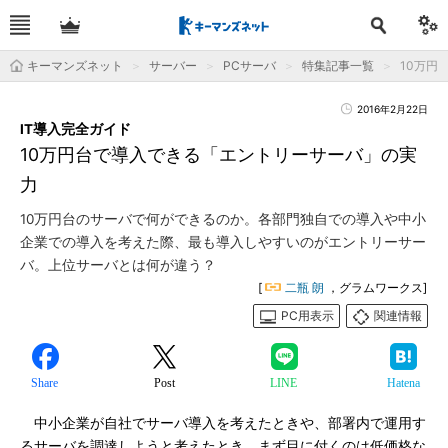
キーマンズネット
サーバー
PCサーバ
特集記事一覧
10万円
2016年2月22日
IT導入完全ガイド
10万円台で導入できる「エントリーサーバ」の実
力
10万円台のサーバで何ができるのか。各部門独自での導入や中小
企業での導入を考えた際、最も導入しやすいのがエントリーサー
バ。上位サーバとは何が違う？
[
二瓶 朗
，グラムワークス]
PC用表示
関連情報
Share
Post
LINE
Hatena
中小企業が自社でサーバ導入を考えたときや、部署内で運用す
るサーバを調達しようと考えたとき、まず目に付くのは低価格な