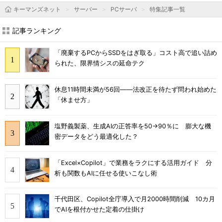
キーマンズネット
サーバー
PCサーバ
特集記事一覧
記事ランキング
「廃棄するPCからSSDをはぎ取る」コスト高で追い詰め
られた、限界情シスの延命テク
休息11時間未満が56回――法改正を待たず問われ始めた
「休ませ方」
塩野義製薬、生成AIの正答率を50→90％に 膨大な機
密データをどう最適化した？
「Excel×Copilot」で業務をラクにする活用ガイド 分
析も関数もAIに任せる使いこなし術
千代田区、Copilot全庁導入で月2000時間削減 10カ月
でAIを根付かせた定着の仕掛け