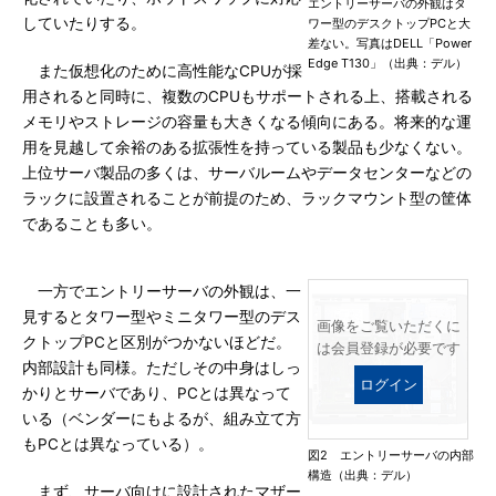
エントリーサーバの外観はタ
していたりする。
ワー型のデスクトップPCと大
差ない。写真はDELL「Power
Edge T130」（出典：デル）
また仮想化のために高性能なCPUが採
用されると同時に、複数のCPUもサポートされる上、搭載される
メモリやストレージの容量も大きくなる傾向にある。将来的な運
用を見越して余裕のある拡張性を持っている製品も少なくない。
上位サーバ製品の多くは、サーバルームやデータセンターなどの
ラックに設置されることが前提のため、ラックマウント型の筐体
であることも多い。
一方でエントリーサーバの外観は、一
見するとタワー型やミニタワー型のデス
画像をご覧いただくに
クトップPCと区別がつかないほどだ。
は会員登録が必要です
内部設計も同様。ただしその中身はしっ
ログイン
かりとサーバであり、PCとは異なって
いる（ベンダーにもよるが、組み立て方
もPCとは異なっている）。
図2 エントリーサーバの内部
構造（出典：デル）
まず、サーバ向けに設計されたマザー