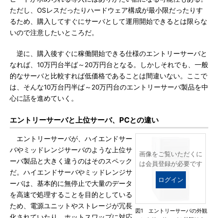
ただし、OSレスだったりハードウェア構成が最小限だったりす
るため、購入してすぐにサーバとして運用開始できるとは限らな
いので注意したいところだ。
逆に、購入後すぐに稼働開始できる仕様のエントリーサーバと
なれば、10万円台半ば～20万円台となる。しかしそれでも、一般
的なサーバと比較すれば低価格であることは間違いない。ここで
は、そんな10万台円半ば～20万円台のエントリーサーバ製品を中
心に話を進めていく。
エントリーサーバと上位サーバ、PCとの違い
エントリーサーバが、ハイエンドサー
バやミッドレンジサーバのような上位サ
画像をご覧いただくに
ーバ製品と大きく違うのはそのスペック
は会員登録が必要です
だ。ハイエンドサーバやミッドレンジサ
ログイン
ーバは、基本的に無停止で大量のデータ
を高速で処理することを目的としている
ため、電源ユニットやストレージが冗長
図1 エントリーサーバの外観
化されていたり、ホットスワップに対応