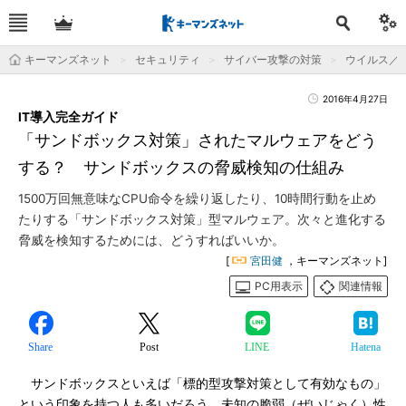
キーマンズネット
セキュリティ
サイバー攻撃の対策
ウイルス／
2016年4月27日
IT導入完全ガイド
「サンドボックス対策」されたマルウェアをどう
する？ サンドボックスの脅威検知の仕組み
1500万回無意味なCPU命令を繰り返したり、10時間行動を止め
たりする「サンドボックス対策」型マルウェア。次々と進化する
脅威を検知するためには、どうすればいいか。
[
宮田健
，キーマンズネット]
PC用表示
関連情報
Share
Post
LINE
Hatena
サンドボックスといえば「標的型攻撃対策として有効なもの」
という印象を持つ人も多いだろう。未知の脆弱（ぜいじゃく）性