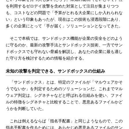
を利用するゼロデイ攻撃を含めた対策として注目が集まりつつ
も、コストなどの問題で「予算がとれる大企業にしか入れられな
い」という印象もあったが、現在はこの技術も浸透段階にあり、
多くの企業にとって「手が届く」ソリューションとなってきた。
そこで本稿では、サンドボックス機能が企業の安全をどのよう
に守るのか、最新の攻撃手法とサンドボックス技術、一方でサン
ドボックスでも守れない脅威を解説し、あなたの企業に最も適し
た守り方を検討するための情報を紹介する。
未知の攻撃を判定できる、サンドボックスの仕組み
「サンドボックス」とは、特定のファイルが「マルウェアかそ
うでないか」を判定するためのソリューションだ。これまでマル
ウェア判定は、シグネチャなどと呼ばれる仕組みを使い、ファイ
ルの特徴をシグネチャと比較することで、悪意あるファイルかど
うかを判断していた。
これは例えるならば「指名手配書」と同じようなもので、この
指名手配書を作るためには、あらかじめ悪意あるファイルのサン