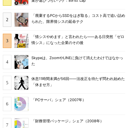
業が選びづらいワケ：891st Lap
「廃棄するPCからSSDをはぎ取る」コスト高で追い詰め
られた、限界情シスの延命テク
「情シスやめます」と言われたら――ある日突然「ゼロ
情シス」になった企業のその後
Skypeは、ZoomやLINEに負けて消えたわけではなかっ
た
休息11時間未満が56回――法改正を待たず問われ始めた
「休ませ方」
「PCサーバ」シェア（2007年）
「財務管理パッケージ」シェア（2008年）