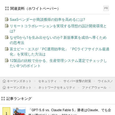
関連資料（ホワイトペーパー）
PR
SaaSベンダーが商談獲得の効率を高めるには?
リモートコラボレーションを実現する理想の設計開発環境と
は?
なぜ0から1を生み出せないのか? 新規事業を成功へ導くため
の思考法
富士ピー・エスが「PC運用効率化」「PCライフサイクル最適
化」を実現した方法は
12製品の比較で分かる、生産管理システム選定でチェックし
たい8つのポイント
キーマンズネット
セキュリティ
サイバー攻撃の対策
ウイルス／
キーマンズネット
ネットワークセキュリティ
ファイアウォール
記事ランキング
「GPT-5.6 vs. Claude Fable 5」勝者はClaude、でも企