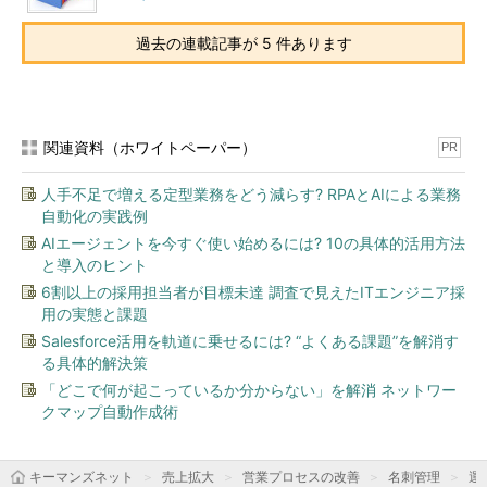
過去の連載記事が 5 件あります
関連資料（ホワイトペーパー）
PR
人手不足で増える定型業務をどう減らす? RPAとAIによる業務
自動化の実践例
AIエージェントを今すぐ使い始めるには? 10の具体的活用方法
と導入のヒント
6割以上の採用担当者が目標未達 調査で見えたITエンジニア採
用の実態と課題
Salesforce活用を軌道に乗せるには? “よくある課題”を解消す
る具体的解決策
「どこで何が起こっているか分からない」を解消 ネットワー
クマップ自動作成術
キーマンズネット
売上拡大
営業プロセスの改善
名刺管理
運