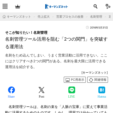
キーマンズネット
売上拡大
営業プロセスの改善
名刺管理
運
2016年5月31日
そこが知りたい！名刺管理
名刺管理ツール活用を阻む「2つの関門」を突破す
る運用法
名刺をため込んでしまい、うまく営業活動に活用できない。ここ
にはクリアすべき2つの関門がある。名刺を最大限に活用できる
運用法を紹介する。
[キーマンズネット]
PC用表示
関連情報
Share
Post
LINE
Hatena
名刺管理ツールは、名刺の束を「人脈の宝庫」に変えて事業活
動に活用するためのものです。しかし、理屈では分かっていても