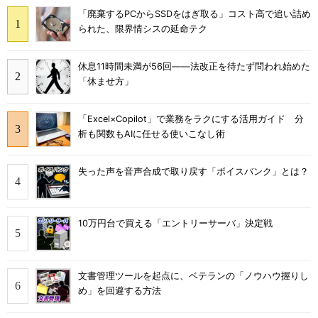
「廃棄するPCからSSDをはぎ取る」コスト高で追い詰め
られた、限界情シスの延命テク
休息11時間未満が56回――法改正を待たず問われ始めた
「休ませ方」
「Excel×Copilot」で業務をラクにする活用ガイド 分
析も関数もAIに任せる使いこなし術
失った声を音声合成で取り戻す「ボイスバンク」とは？
10万円台で買える「エントリーサーバ」決定戦
文書管理ツールを起点に、ベテランの「ノウハウ握りし
め」を回避する方法