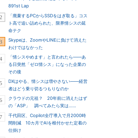
891st Lap
「廃棄するPCからSSDをはぎ取る」コス
ト高で追い詰められた、限界情シスの延
命テク
Skypeは、ZoomやLINEに負けて消えた
わけではなかった
「情シスやめます」と言われたら――あ
る日突然「ゼロ情シス」になった企業の
その後
DXはやる、情シスは増やさない――経営
者はどう乗り切るつもりなのか
クラウドの元祖？ 20年前に消えたはず
の「ASP」 調べてみたら実は……
千代田区、Copilot全庁導入で月2000時
間削減 10カ月でAIを根付かせた定着の
仕掛け