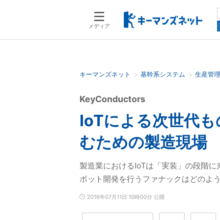
メディア
キーマンズネット
基幹系システム
生産管
検索語を入力してください
KeyConductors
IoTによる次世代
むための製造現場
製造業におけるIoTは「実装」の段階に
ボット開発を行うファナックはどのよ
2016年07月11日 10時00分 公開