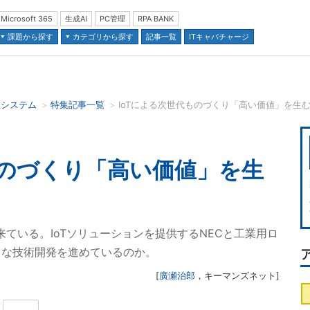
Microsoft 365
生成AI
PC管理
RPA BANK
課題から探す
カテゴリから探す
記事一覧
ITキャパチャージ
理システム
特集記事一覧
IoTによる次世代ものづくり「高い価値」を生むため
並び順：
ものづくり「高い価値」を生
来ている。IoTソリューションを提供するNECと工業用ロ
うな技術開発を進めているのか。
[
廣瀬治郎
，
キーマンズネット
]