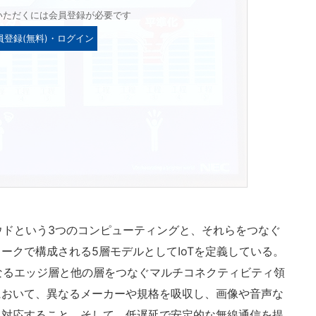
いただくには会員登録が必要です
員登録(無料)・ログイン
ウドという3つのコンピューティングと、それらをつなぐ
ークで構成される5層モデルとしてIoTを定義している。
5層の中心となるエッジ層と他の層をつなぐマルチコネクティビティ領
において、異なるメーカーや規格を吸収し、画像や音声な
に対応すること。そして、低遅延で安定的な無線通信を提