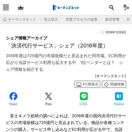
キーマンズネット
売上拡大
営業プロセスの改善
販売管理
比
2016年12月6日
シェア情報アーカイブ
「決済代行サービス」シェア（2016年度）
2016年度は725億円の市場規模だと見込まれた同市場。EC利用が
広がり当該サービス利用も拡大する中、1位ベンダーとは？ シ
ェア情報を紹介する。
[キーマンズネット]
PC用表示
関連情報
Share
Post
LINE
Hatena
富士キメラ総研の調べによれば、2016年度の国内決済代行サー
ビスの市場規模は725億円と見込まれている。物品や各種コンテ
ンツの購入、サービス申し込みなどEC利用が広がる中で、当該