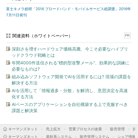
富士キメラ総研「2016 ブロードバンド・モバイルサービス総調査」2016年
7月11日発刊
関連資料（ホワイトペーパー）
PR
深刻さを増すハードウェア価格高騰、今こそ必要なハイブリ
ッドクラウド戦略とは
年間4000件送信される“標的型攻撃メール”、効果的な訓練に
必要なものは?
組み込みソフトウェア開発でAIを活用するには? 現場の課題を
解決する方法
AIを活用して「情報過多・分散」を解消し、意思決定を高速
化する方法
AIベースのアプリケーションを自社構築する上で克服すべき
課題と解決策
キーマンズネット
売上拡大
営業プロセスの改善
販売管理
比
キーマンズネット
基幹系システム
販売管理システム
シェア情報