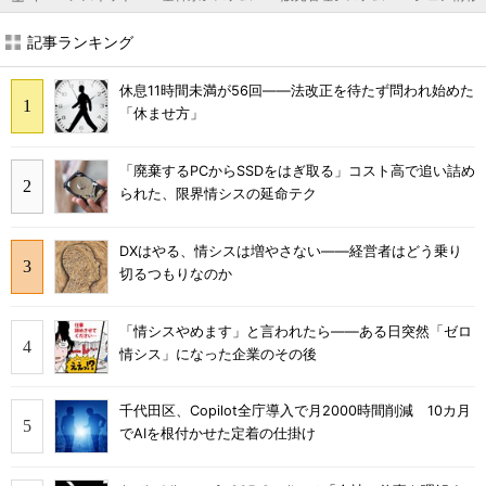
記事ランキング
休息11時間未満が56回――法改正を待たず問われ始めた
「休ませ方」
「廃棄するPCからSSDをはぎ取る」コスト高で追い詰め
られた、限界情シスの延命テク
DXはやる、情シスは増やさない――経営者はどう乗り
切るつもりなのか
「情シスやめます」と言われたら――ある日突然「ゼロ
情シス」になった企業のその後
千代田区、Copilot全庁導入で月2000時間削減 10カ月
でAIを根付かせた定着の仕掛け