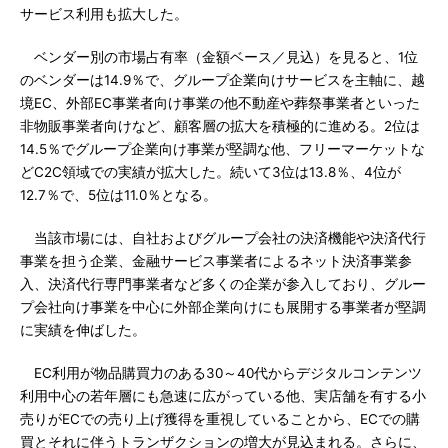
サービス利用も拡大した。
ベンダー別の市場占有率（金額ベース／見込）を見ると、1位
のベンダーは14.9％で、グループ企業向けサービスを主軸に、越
境EC、外部EC事業者向け事業の他不動産や葬祭事業者といった
非物販事業者向けなど、顧客層の拡大を積極的に進める。2位は
14.5％でグループ企業向け事業が堅調な他、フリーマーケットな
どC2C領域での実績が拡大した。続いて3位は13.8％、4位が
12.7％で、5位は11.0％となる。
当該市場には、自社およびグループ会社の決済機能や決済代行
事業を担う企業、金融サービス事業者によるネット決済事業参
入、決済代行専門事業者など多くの企業が参入しており、グルー
プ会社向け事業を中心に外部企業向けにも展開する事業者が堅調
に実績を伸ばした。
EC利用が物品購買力のある30～40代からデジタルコンテンツ
利用中心の若年層にも急速に広がっている他、実店舗を有する小
売りがECでの売り上げ獲得を重視していることから、ECでの購
買とそれに伴うトランザクションの増大が見込まれる。さらに、