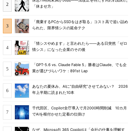
休息11時間未満が56回――法改正を待たず問われ始めた
「休ませ方」
「廃棄するPCからSSDをはぎ取る」コスト高で追い詰め
られた、限界情シスの延命テク
「情シスやめます」と言われたら――ある日突然「ゼロ
情シス」になった企業のその後
「GPT-5.6 vs. Claude Fable 5」勝者はClaude、でも企
業が選びづらいワケ：891st Lap
あなたの夏休み、AIに“自由研究”させてみない？ 2026
年上半期に読まれた10本
千代田区、Copilot全庁導入で月2000時間削減 10カ月
でAIを根付かせた定着の仕掛け
なぜ、Microsoft 365 Copilotは「会社の仕事を理解す