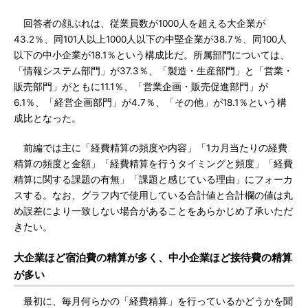
回答者の顔ぶれは、従業員数が1000人を超える大企業が
43.2％、同101人以上1000人以下の中堅企業が38.7％、同100人
以下の中小企業が18.1％という構成比だ。所属部門については、
「情報システム部門」が37.3％、「製造・生産部門」と「営業・
販売部門」がともに11.1％、「営業企画・販売促進部門」が
6.1％、「経営企画部門」が4.7％、「その他」が18.1％という構
成比となった。
前編では主に「経費精算の頻度や内容」「1カ月当たりの経費
精算の頻度と金額」「経費精算を行うタイミングと頻度」「経費
精算に関する課題の有無」「課題と感じている理由」にフォーカ
スする。なお、グラフ内で使用している合計値と合計欄の値は丸
め誤差により一致しない場合があることをあらかじめ了承いただ
きたい。
大企業ほど宿泊費の精算が多く、中小企業ほど接待費の精算
が多い
最初に、毎月何らかの「経費精算」を行っているかどうかを聞