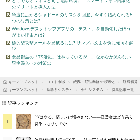
どこでもオフィスと同じ電話環境に、スマートフォン内線化
のメリットと導入方法
急速に広がるシャドーAIのリスクを回避、今すぐ始められる5
つの対策とは?
Windowsデスクトップアプリの「テスト」を自動化したほう
がよい理由とは?
標的型攻撃メールを見破るには? サンプル文面を例に傾向を解
説
食品衛生の「7S活動」はやっているが...... なかなか減らない
異物混入への対策は
キーマンズネット
コスト削減
総務・経理業務の最適化
経費精算
キーマンズネット
基幹系システム
会計システム
特集記事一覧
記事ランキング
DXはやる、情シスは増やさない――経営者はどう乗り
切るつもりなのか