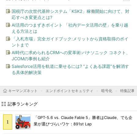
国税庁の次世代基幹システム「KSK2」稼働開始に向けて、対
応すべき変更点とは?
AI活用のつまずきポイント 「社内データ活用の壁」を乗り越
える方法とは
「入札市場」完全ガイドブック:メリットから資格取得のポイ
ントまで
AI時代に求められるCRMへの変革術:パナソニック コネクト、
JCOMの事例も紹介
Salesforce活用を軌道に乗せるには? “よくある課題”を解消す
る具体的解決策
キーマンズネット
エンドポイントセキュリティ
暗号化
特集記事
記事ランキング
「GPT-5.6 vs. Claude Fable 5」勝者はClaude、でも企
業が選びづらいワケ：891st Lap