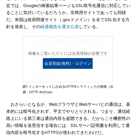
近では、Googleの検索結果ページもSSL暗号化通信に対応してい
ることに気付いているだろうか。非商用サイトであっても同様
だ。米国は政府関連サイト（.govドメイン）を全てSSL化する方
針を発表し、その
経過報告を逐次公表
している。
画像をご覧いただくには会員登録が必要です
会員登録(無料)・ログイン
図1 インターネットに占めるHTTPSトラフィックの推移（出
典：HTTP Archive）
おさらいとなるが、WebブラウザとWebサーバとの通信は、基
本的には暗号化されず、平文でやりとりされる。つまり、通信経
路上にいる第三者は通信内容を盗聴できる。だからこそ機密性の
高い情報を送受信する場合には、SSLサーバ証明書を利用して通
信内容を暗号化するHTTPSが使われてきたわけだ。