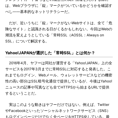
は、Webブラウザに「錠」マークがついているかどうかを確認す
べし――基本的なネットリテラシーだ。
だが、近いうちに「錠」マークがないWebサイトは、全て「危
険なサイト」と認識される日がくるかもしれない。今回はWebの
潮流を変えようとしている「常時SSL（AOSSL：Always on
SSL」について解説する。
Yahoo!JAPANが選択した「常時SSL」とは何か？
2016年4月、ヤフーは同社が運営する「Yahoo!JAPAN」上の全
サービスを2017年3月までに常時SSLに対応すると発表した。こ
れまでもログイン、Webメール、ウォレットサービスなどの機密
性の高い部分はSSL暗号化通信で提供しているが、今後はYahoo!
ニュースの記事や写真なども全てHTTPSから始まるURLで提供
するということだ。
実はこのような動きはヤフーだけではない。例えば、Twitter
やFacebookといったソーシャルネットワークサービス（SNS）
もログインページだけでなく全ページをHTTPS化している。最