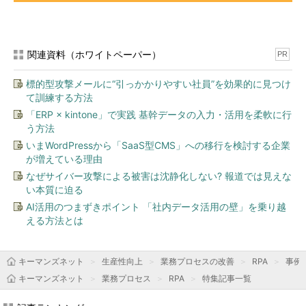
関連資料（ホワイトペーパー）
PR
標的型攻撃メールに“引っかかりやすい社員”を効果的に見つけ
て訓練する方法
「ERP × kintone」で実践 基幹データの入力・活用を柔軟に行
う方法
いまWordPressから「SaaS型CMS」への移行を検討する企業
が増えている理由
なぜサイバー攻撃による被害は沈静化しない? 報道では見えな
い本質に迫る
AI活用のつまずきポイント 「社内データ活用の壁」を乗り越
える方法とは
キーマンズネット
生産性向上
業務プロセスの改善
RPA
事例
キーマンズネット
業務プロセス
RPA
特集記事一覧