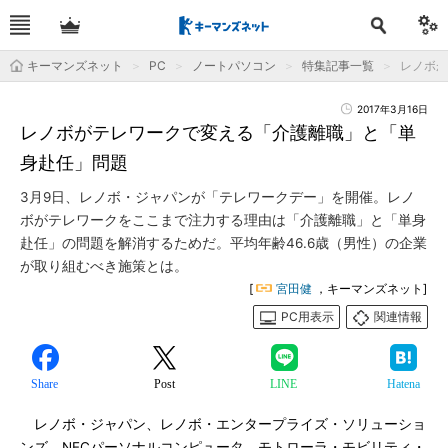
キーマンズネット
PC
ノートパソコン
特集記事一覧
レノボが
2017年3月16日
レノボがテレワークで変える「介護離職」と「単
身赴任」問題
3月9日、レノボ・ジャパンが「テレワークデー」を開催。レノ
ボがテレワークをここまで注力する理由は「介護離職」と「単身
赴任」の問題を解消するためだ。平均年齢46.6歳（男性）の企業
が取り組むべき施策とは。
[
宮田健
，キーマンズネット]
PC用表示
関連情報
Share
Post
LINE
Hatena
レノボ・ジャパン、レノボ・エンタープライズ・ソリューショ
ンズ、NECパーソナルコンピュータ、モトローラ・モビリティ・