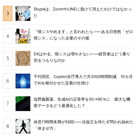
Skypeは、ZoomやLINEに負けて消えたわけではなかっ
た
「情シスやめます」と言われたら――ある日突然「ゼロ
情シス」になった企業のその後
DXはやる、情シスは増やさない――経営者はどう乗り
切るつもりなのか
千代田区、Copilot全庁導入で月2000時間削減 10カ月
でAIを根付かせた定着の仕掛け
塩野義製薬、生成AIの正答率を50→90％に 膨大な機
密データをどう最適化した？
休息11時間未満が56回――法改正を待たず問われ始めた
「休ませ方」