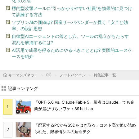
化”の方法
標的型攻撃メールに“引っかかりやすい社員”を効果的に見つけ
て訓練する方法
ソブリンAIの価値は? 国産サーバベンダーが貫く「安全と効
率」の設計思想
自律型AIエージェントの落とし穴、ツールの乱立がもたらす
混乱を解消するには?
AI活用で成果を得るためにやるべきこととは? 実践的ユースケ
ースを紹介
キーマンズネット
PC
ノートパソコン
特集記事一覧
記事ランキング
「GPT-5.6 vs. Claude Fable 5」勝者はClaude、でも企
業が選びづらいワケ：891st Lap
「廃棄するPCからSSDをはぎ取る」コスト高で追い詰め
られた、限界情シスの延命テク