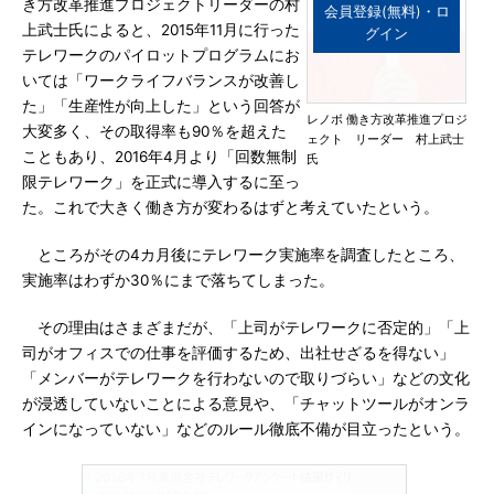
き方改革推進プロジェクトリーダーの村
会員登録(無料)・ロ
上武士氏によると、2015年11月に行った
グイン
テレワークのパイロットプログラムにお
いては「ワークライフバランスが改善し
た」「生産性が向上した」という回答が
レノボ 働き方改革推進プロジ
大変多く、その取得率も90％を超えた
ェクト リーダー 村上武士
こともあり、2016年4月より「回数無制
氏
限テレワーク」を正式に導入するに至っ
た。これで大きく働き方が変わるはずと考えていたという。
ところがその4カ月後にテレワーク実施率を調査したところ、
実施率はわずか30％にまで落ちてしまった。
その理由はさまざまだが、「上司がテレワークに否定的」「上
司がオフィスでの仕事を評価するため、出社せざるを得ない」
「メンバーがテレワークを行わないので取りづらい」などの文化
が浸透していないことによる意見や、「チャットツールがオンラ
インになっていない」などのルール徹底不備が目立ったという。