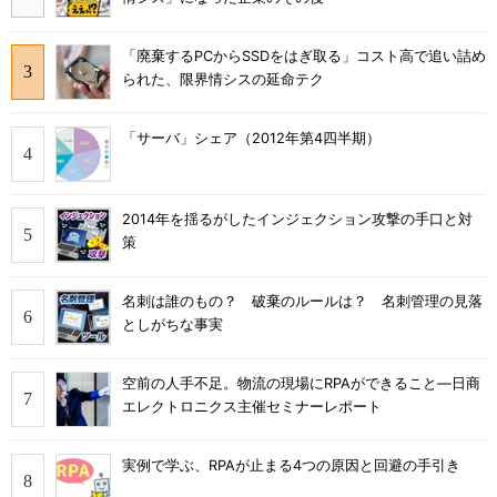
「廃棄するPCからSSDをはぎ取る」コスト高で追い詰め
られた、限界情シスの延命テク
「サーバ」シェア（2012年第4四半期）
2014年を揺るがしたインジェクション攻撃の手口と対
策
名刺は誰のもの？ 破棄のルールは？ 名刺管理の見落
としがちな事実
空前の人手不足。物流の現場にRPAができること―日商
エレクトロニクス主催セミナーレポート
実例で学ぶ、RPAが止まる4つの原因と回避の手引き