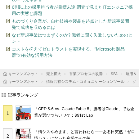
6割以上の採用担当者が目標未達 調査で見えたITエンジニア採
用の実態と課題
ものづくり企業が、自社技術や製品を起点とした新規事業開
発で成功を収めるには
なぜ新規事業はつまずくのか? 識者に聞く失敗しないためのヒ
ント
コストを抑えてゼロトラストを実現する、“Microsoft 製品
群”の有効な活用方法
キーマンズネット
売上拡大
営業プロセスの改善
SFA
運用＆Ti
キーマンズネット
情報共有システム・コミュニケーションツール
グ
記事ランキング
「GPT-5.6 vs. Claude Fable 5」勝者はClaude、でも企
業が選びづらいワケ：891st Lap
「情シスやめます」と言われたら――ある日突然「ゼロ
情シス」になった企業のその後