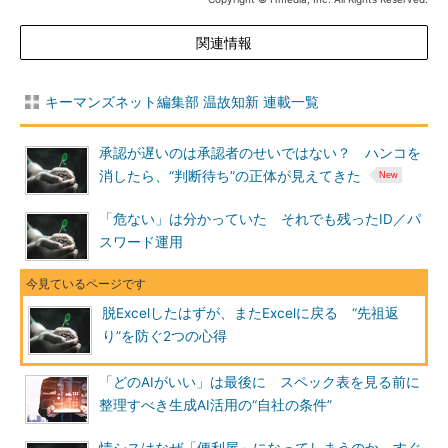
関連情報
キーマンズネット編集部 温故知新 連載一覧
承認が遅いのは承認者のせいではない？ ハンコを
消したら、“判断待ち”の正体が見えてきた
「危ない」は分かっていた それでも残ったID／パ
スワード運用
脱Excelしたはずが、またExcelに戻る “先祖返
り”を防ぐ2つの心得
「どのAIがいい」は最後に スペック表を見る前に
整理すべき生成AI活用の“自社の条件”