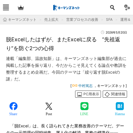
キーマンズネット
売上拡大
営業プロセスの改善
SFA
運用＆Ti
2026年5月20日
脱Excelしたはずが、またExcelに戻る “先祖返
り”を防ぐ2つの心得
連載「編集部、温故知新」は、キーマンズネット編集部が過去に
掲載した記事を振り返り、今だからこそ見えてくる論点や教訓を
整理するまとめ企画だ。今回のテーマは「繰り返す脱Excelの
謎」だ。
[
中村篤志
，キーマンズネット]
PC用表示
関連情報
Share
Post
LINE
Hatena
「脱Excel」は、長く語られてきた業務改善のテーマだ。デー
タの一元管理や同時編集、属人化の解消、業務の標準化――。