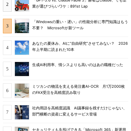
「GPT-5.6 vs. Claude Fable 5」勝者はClaude、でも企
業が選びづらいワケ：891st Lap
「Windowsの重い・遅い」の性能分析に専門知識はもう
不要？ Microsoftが新ツール
あなたの夏休み、AIに“自由研究”させてみない？ 2026
年上半期に読まれた10本
生成AI利用率、情シスよりも高いのはあの職種だった
ミツカンの物流を支える発注書AI-OCR 月1万2000枚
のFAX受注を高精度読み取り
社内用語を高精度認識 AI議事録を残すだけじゃない、
部門横断の資産に変えるサービス登場
セキュリティも丸投げできる「Microsoft 365」新運用