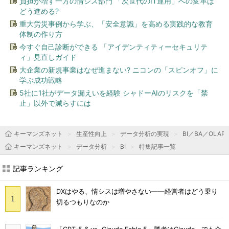
負担が増す一方の情シス部門 「次世代のIT運用」への変革は
どう進める?
重大労災事例から学ぶ、「安全意識」を高める実践的な教育
体制の作り方
今すぐ自己診断ができる 「アイデンティティーセキュリテ
ィ」見直しガイド
大企業の新規事業はなぜ進まない? ニコンの「スピンオフ」に
学ぶ成功戦略
5社に1社がデータ漏えいを経験 シャドーAIのリスクを「禁
止」以外で減らすには
キーマンズネット
生産性向上
データ分析の実現
BI／BA／OLAP
キーマンズネット
データ分析
BI
特集記事一覧
記事ランキング
DXはやる、情シスは増やさない――経営者はどう乗り
切るつもりなのか