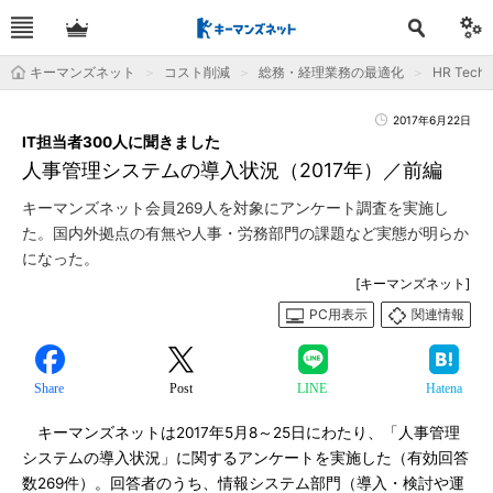
キーマンズネット
コスト削減
総務・経理業務の最適化
HR Tec
2017年6月22日
IT担当者300人に聞きました
人事管理システムの導入状況（2017年）／前編
キーマンズネット会員269人を対象にアンケート調査を実施し
た。国内外拠点の有無や人事・労務部門の課題など実態が明らか
になった。
[キーマンズネット]
PC用表示
関連情報
Share
Post
LINE
Hatena
キーマンズネットは2017年5月8～25日にわたり、「人事管理
システムの導入状況」に関するアンケートを実施した（有効回答
数269件）。回答者のうち、情報システム部門（導入・検討や運