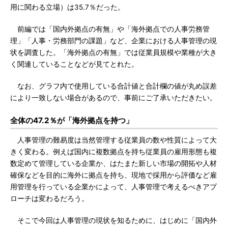
用に関わる立場）は35.7％だった。
前編では「国内外拠点の有無」や「海外拠点での人事労務管
理」「人事・労務部門の課題」など、企業における人事管理の現
状を調査した。「海外拠点の有無」では従業員規模や業種が大き
く関連していることなどが見てとれた。
なお、グラフ内で使用している合計値と合計欄の値が丸め誤差
により一致しない場合があるので、事前にご了承いただきたい。
全体の47.2％が「海外拠点を持つ」
人事管理の難易度は当然管理する従業員の数や性質によって大
きく変わる。例えば国内に複数拠点を持ち従業員の雇用形態も複
数定めて管理している企業か、はたまた新しい市場の開拓や人材
確保などを目的に海外に拠点を持ち、現地で採用から評価など雇
用管理を行っている企業かによって、人事管理で考えるべきアプ
ローチは変わるだろう。
そこで今回は人事管理の現状を知るために、はじめに「国内外