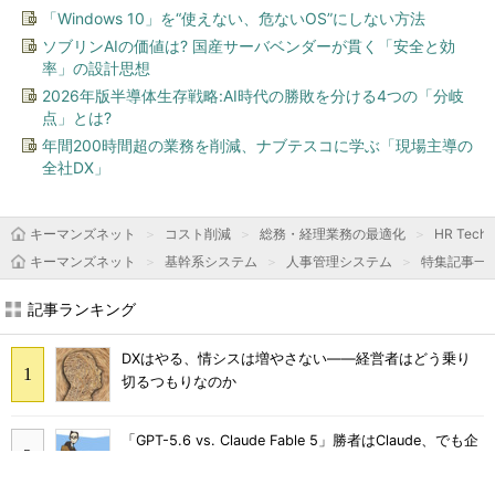
「Windows 10」を“使えない、危ないOS”にしない方法
ソブリンAIの価値は? 国産サーバベンダーが貫く「安全と効
率」の設計思想
2026年版半導体生存戦略:AI時代の勝敗を分ける4つの「分岐
点」とは?
年間200時間超の業務を削減、ナブテスコに学ぶ「現場主導の
全社DX」
キーマンズネット
コスト削減
総務・経理業務の最適化
HR Tec
キーマンズネット
基幹系システム
人事管理システム
特集記事一
記事ランキング
DXはやる、情シスは増やさない――経営者はどう乗り
切るつもりなのか
「GPT-5.6 vs. Claude Fable 5」勝者はClaude、でも企
業が選びづらいワケ：891st Lap