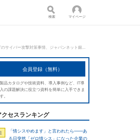
検索
マイページ
インターネットバンキングのサイバー攻撃対策事情、ジャパンネット銀行の取り組み：事例で学ぶ！業務改善のヒント
コンテンツ：
会員登録（無料）
製品カタログや技術資料、導入事例など、IT導
入の課題解決に役立つ資料を簡単に入手できま
す。
アクセスランキング
「情シスやめます」と言われたら――あ
る日突然「ゼロ情シス」になった企業の