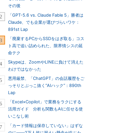
その後
「GPT-5.6 vs. Claude Fable 5」勝者は
Claude、でも企業が選びづらいワケ：
891st Lap
「廃棄するPCからSSDをはぎ取る」コス
ト高で追い詰められた、限界情シスの延
命テク
Skypeは、ZoomやLINEに負けて消えた
わけではなかった
悪用厳禁、「ChatGPT」の会話履歴をご
っそりとぶっこ抜く“AIハック”：890th
Lap
「Excel×Copilot」で業務をラクにする
活用ガイド 分析も関数もAIに任せる使
いこなし術
「カード情報は保存していない」はずな
のに――2万人超に漏えい懸念が生じた