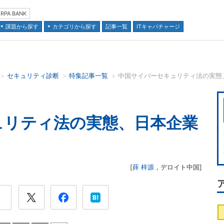
RPA BANK
課題から探す
カテゴリから探す
記事一覧
ITキャパチャージ
セキュリティ診断
特集記事一覧
並び順：
ュリティ法の実態、日本企業
[
薛 梓源
，
デロイト中国
]