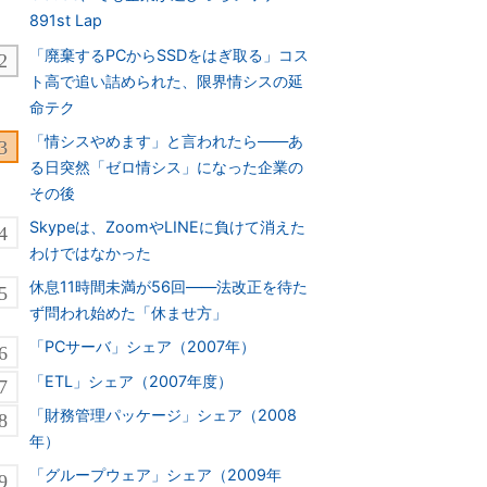
891st Lap
「廃棄するPCからSSDをはぎ取る」コス
ト高で追い詰められた、限界情シスの延
命テク
「情シスやめます」と言われたら――あ
る日突然「ゼロ情シス」になった企業の
その後
Skypeは、ZoomやLINEに負けて消えた
わけではなかった
休息11時間未満が56回――法改正を待た
ず問われ始めた「休ませ方」
「PCサーバ」シェア（2007年）
「ETL」シェア（2007年度）
「財務管理パッケージ」シェア（2008
年）
「グループウェア」シェア（2009年