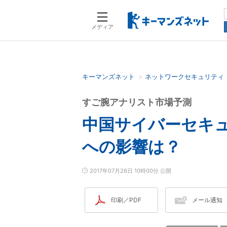
メディア
キーマンズネット
ネットワークセキュリティ
検索語を入力してください
すご腕アナリスト市場予測
中国サイバーセキ
への影響は？
2017年07月26日 10時00分 公開
印刷／PDF
メール通知