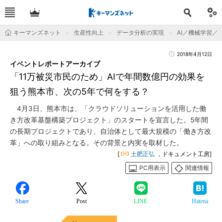
キーマンズネット
生産性向上
データ分析の実現
AI／機械学習／
2018年4月12日
イベントレポートアーカイブ
「11万被災市民のため」AIで年間数億円の効果を
狙う熊本市、次の5年で何をする？
4月3日、熊本市は、「クラウドソリューションを活用した働
き方改革基盤構築プロジェクト」のスタートを宣言した。5年間
の長期プロジェクトであり、自治体として最大規模の「働き方改
革」への取り組みとなる。その背景と内実を取材した。
[
土肥正弘
，ドキュメント工房]
PC用表示
関連情報
Share
Post
LINE
Hatena