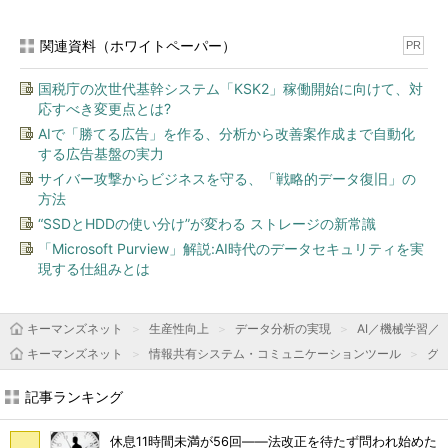
関連資料（ホワイトペーパー）
PR
国税庁の次世代基幹システム「KSK2」稼働開始に向けて、対
応すべき変更点とは?
AIで「勝てる広告」を作る、分析から改善案作成まで自動化
する広告基盤の実力
サイバー攻撃からビジネスを守る、「戦略的データ復旧」の
方法
“SSDとHDDの使い分け”が変わる ストレージの新常識
「Microsoft Purview」解説:AI時代のデータセキュリティを実
現する仕組みとは
キーマンズネット
生産性向上
データ分析の実現
AI／機械学習／
キーマンズネット
情報共有システム・コミュニケーションツール
グ
記事ランキング
休息11時間未満が56回――法改正を待たず問われ始めた