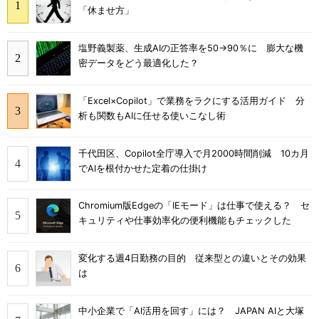
「休ませ方」
塩野義製薬、生成AIの正答率を50→90％に 膨大な機
密データをどう最適化した？
「Excel×Copilot」で業務をラクにする活用ガイド 分
析も関数もAIに任せる使いこなし術
千代田区、Copilot全庁導入で月2000時間削減 10カ月
でAIを根付かせた定着の仕掛け
Chromium版Edgeの「IEモード」は仕事で使える？ セ
キュリティや仕事効率化の便利機能もチェックした
変化する週4日勤務の目的 従来型との違いとその効果
は
中小企業で「AI活用を回す」には？ JAPAN AIと大塚