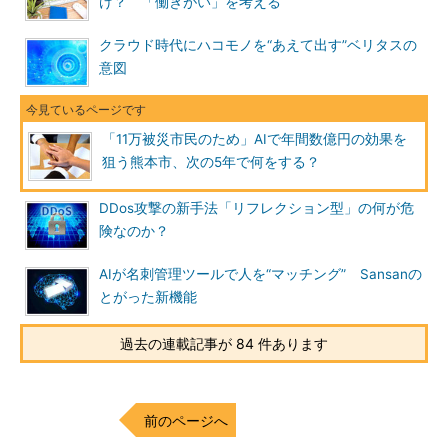
け？ 「働きがい」を考える
クラウド時代にハコモノを“あえて出す”ベリタスの
意図
「11万被災市民のため」AIで年間数億円の効果を
狙う熊本市、次の5年で何をする？
DDos攻撃の新手法「リフレクション型」の何が危
険なのか？
AIが名刺管理ツールで人を“マッチング” Sansanの
とがった新機能
過去の連載記事が 84 件あります
前のページへ