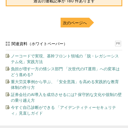
過去の連載記事が 180 件あります
次のページへ
関連資料（ホワイトペーパー）
PR
ノーコードで実現、基幹フロント領域の「脱・レガシーシス
テム化」実践方法
負担が増す一方の情シス部門 「次世代のIT運用」への変革は
どう進める?
重大労災事例から学ぶ、「安全意識」を高める実践的な教育
体制の作り方
証券会社のAI導入を成功させるには? 保守的な文化や規制の壁
の乗り越え方
今すぐ自己診断ができる 「アイデンティティーセキュリテ
ィ」見直しガイド