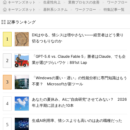
キーマンズネット
生産性向上
業務プロセスの改善
ワークフロー
キーマンズネット
基幹系システム
ワークフロー
特集記事一覧
記事ランキング
DXはやる、情シスは増やさない――経営者はどう乗り
切るつもりなのか
「GPT-5.6 vs. Claude Fable 5」勝者はClaude、でも企
業が選びづらいワケ：891st Lap
「Windowsの重い・遅い」の性能分析に専門知識はもう
不要？ Microsoftが新ツール
あなたの夏休み、AIに“自由研究”させてみない？ 2026
年上半期に読まれた10本
生成AI利用率、情シスよりも高いのはあの職種だった