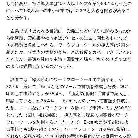
傾向にあり、特に導入率は1001人以上の大企業で88.4％だったの
に比べて100人以下の中小企業では45.3％と大きな開きがあるこ
とが分かる。
企業で取り扱われる書類は、受発注などの取引に関わるものか
ら帳簿類、契約書や社内承認プロセスの証左に関わるものなど、
その種類は多岐にわたる。ワークフローツールの導入率は7割を
超えたが、企業内の業務のうち、どの程度をカバーできているの
だろうか。書類を社内で申請・回覧する場合、多くの企業ではど
のように運用しているのだろうか。
調査では「導入済みのワークフローツールで申請する」が
72.5％、続いて「Excelなどのツールで書類を作成した後、紙に
印刷して申請する」が55.4％、「所定の用紙に手書きで記入し、
申請している」が35.4％、「Excelなどのツールで書類を作成し
た後、メールなど（ワークフローを除く）で申請する」が30.8％
となった（図1、複数回答）。導入率と同程度の回答者がワーク
フローツールを利用するとした一方で、Excel帳票や印刷物によ
る手続きも5割を超えており、ワークフローツールのみに集約し
切れない業務が残っており複数の手法を目的ごとに併用する状況