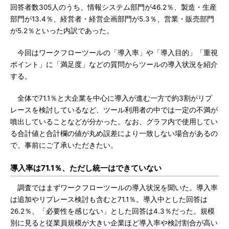
回答者数305人のうち、情報システム部門が46.2％、製造・生産
部門が13.4％、経営者・経営企画部門が5.3％、営業・販売部門
が5.2％といった内訳であった。
今回はワークフローツールの「導入率」や「導入目的」「重視
ポイント」に「満足度」などの質問からツールの導入状況を紹介
する。
全体で71.1％と大企業を中心に導入が進む一方で約3割がリプ
レースを検討しているなど、ツール利用者の中では一定の不満が
噴出していることなどが分かった。なお、グラフ内で使用してい
る合計値と合計欄の値が丸め誤差により一致しない場合があるの
で、事前にご了承いただきたい。
導入率は71.1％、ただし統一はできていない
調査ではまずワークフローツールの導入状況を聞いた。導入率
は追加やリプレース検討も含むと71.1％。導入中とした回答は
26.2％、「必要性を感じない」とした回答は4.3％だった。規模
別に見ると従業員規模が大きい企業ほど導入率や検討割合が高い