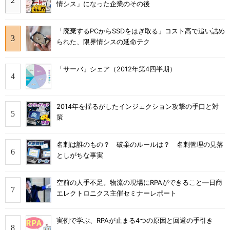
情シス」になった企業のその後
「廃棄するPCからSSDをはぎ取る」コスト高で追い詰め
られた、限界情シスの延命テク
「サーバ」シェア（2012年第4四半期）
2014年を揺るがしたインジェクション攻撃の手口と対
策
名刺は誰のもの？ 破棄のルールは？ 名刺管理の見落
としがちな事実
空前の人手不足。物流の現場にRPAができること―日商
エレクトロニクス主催セミナーレポート
実例で学ぶ、RPAが止まる4つの原因と回避の手引き