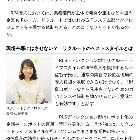
RPA導入においては、業務部門が主体で開発や運用などを担う
企業も多い一方、リクルートではいわゆるITシステム部門がプロ
ジェクトを主導する体制をとる。どのようなメリットがあるの
か。
現場主導にはさせない？ リクルートのベストスタイルとは
RLSディレクション部でリクルートラ
イフスタイルのRPA導入を指揮する音羽
佐智子氏は、通常の業務で多忙な現場の
導入負担を吸収できるだけでなく、「野
良ロボットなどを発生させないためのガ
バナンスや統制を効かせるという意味で
も有効です」と話す。
リクルートテクノロジーズ
音羽 佐智子氏
RLSディレクション部はロボット化の
企画や、ロボットの運用・管理を実施する。具体的には、リクル
ートライフスタイルで行われているさまざまな業務の中から、
RPA導入の効果が得られそうなものをピックアップ。ロボット化