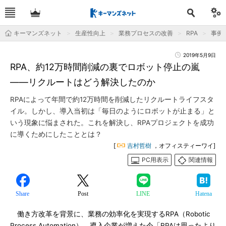
キーマンズネット
生産性向上
業務プロセスの改善
RPA
事例
2019年5月9日
RPA、約12万時間削減の裏でロボット停止の嵐
――リクルートはどう解決したのか
RPAによって年間で約12万時間を削減したリクルートライフスタ
イル。しかし、導入当初は「毎日のようにロボットが止まる」と
いう現象に悩まされた。これを解決し、RPAプロジェクトを成功
に導くためにしたこととは？
[
吉村哲樹
，オフィスティーワイ]
PC用表示
関連情報
Share
Post
LINE
Hatena
働き方改革を背景に、業務の効率化を実現するRPA（Robotic
Process Automation）。導入企業が増えた今「RPAは思ったより