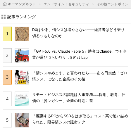
キーマンズネット
エンドポイントセキュリティ
その他エンドポイン
記事ランキング
DXはやる、情シスは増やさない――経営者はどう乗り
切るつもりなのか
「GPT-5.6 vs. Claude Fable 5」勝者はClaude、でも企
業が選びづらいワケ：891st Lap
「情シスやめます」と言われたら――ある日突然「ゼロ
情シス」になった企業のその後
リモートビジネスの課題は人事業務……採用、教育、評
価の「脱レガシー」企業の対応に差
「廃棄するPCからSSDをはぎ取る」コスト高で追い詰め
られた、限界情シスの延命テク