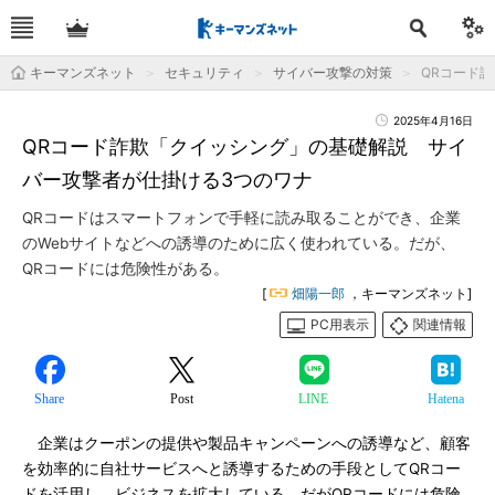
キーマンズネット
セキュリティ
サイバー攻撃の対策
QRコード
2025年4月16日
QRコード詐欺「クイッシング」の基礎解説 サイ
バー攻撃者が仕掛ける3つのワナ
QRコードはスマートフォンで手軽に読み取ることができ、企業
のWebサイトなどへの誘導のために広く使われている。だが、
QRコードには危険性がある。
[
畑陽一郎
，キーマンズネット]
PC用表示
関連情報
Share
Post
LINE
Hatena
企業はクーポンの提供や製品キャンペーンへの誘導など、顧客
を効率的に自社サービスへと誘導するための手段としてQRコー
ドを活用し、ビジネスを拡大している。だがQRコードには危険