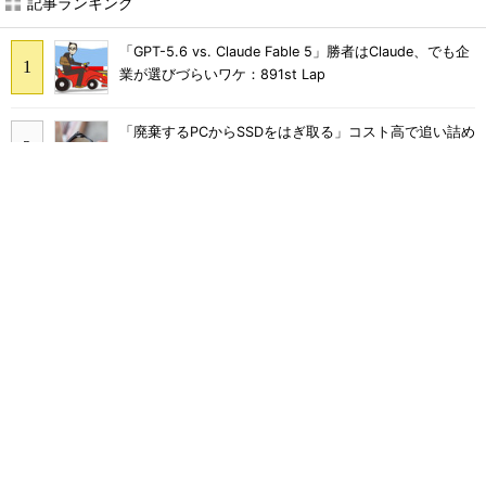
記事ランキング
「GPT-5.6 vs. Claude Fable 5」勝者はClaude、でも企
業が選びづらいワケ：891st Lap
「廃棄するPCからSSDをはぎ取る」コスト高で追い詰め
られた、限界情シスの延命テク
「情シスやめます」と言われたら――ある日突然「ゼロ
情シス」になった企業のその後
Skypeは、ZoomやLINEに負けて消えたわけではなかっ
た
千代田区、Copilot全庁導入で月2000時間削減 10カ月
でAIを根付かせた定着の仕掛け
なぜ企業の6割超は、ランサム攻撃者に「入口」をあっ
さり破られるのか？