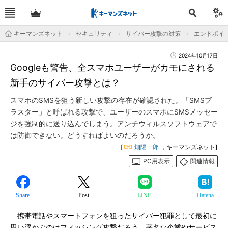
キーマンズネット
セキュリティ
サイバー攻撃の対策
エンドポイ
2024年10月17日
Googleも警告、全スマホユーザーがカモにされる
新手のサイバー攻撃とは？
スマホのSMSを狙う新しい攻撃の存在が確認された。「SMSブ
ラスター」と呼ばれる攻撃で、ユーザーのスマホにSMSメッセー
ジを強制的に送り込んでしまう。アンチウィルスソフトウェアで
は防御できない。どうすればよいのだろうか。
[
畑陽一郎
，キーマンズネット]
PC用表示
関連情報
Share
Post
LINE
Hatena
携帯電話やスマートフォンを狙ったサイバー犯罪として最初に
思い浮かぶのはフィッシング攻撃だろう。著名な企業やサービス