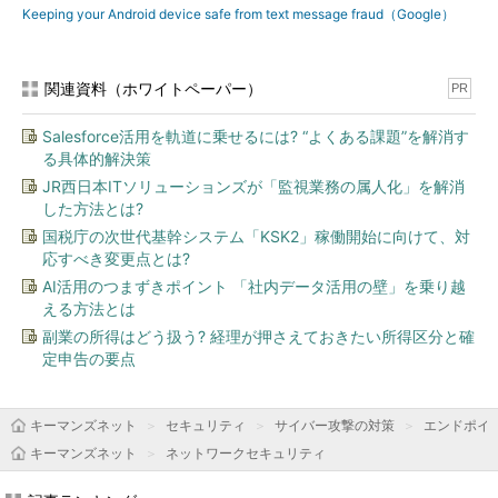
Keeping your Android device safe from text message fraud（Google）
関連資料（ホワイトペーパー）
PR
Salesforce活用を軌道に乗せるには? “よくある課題”を解消す
る具体的解決策
JR西日本ITソリューションズが「監視業務の属人化」を解消
した方法とは?
国税庁の次世代基幹システム「KSK2」稼働開始に向けて、対
応すべき変更点とは?
AI活用のつまずきポイント 「社内データ活用の壁」を乗り越
える方法とは
副業の所得はどう扱う? 経理が押さえておきたい所得区分と確
定申告の要点
キーマンズネット
セキュリティ
サイバー攻撃の対策
エンドポイ
キーマンズネット
ネットワークセキュリティ