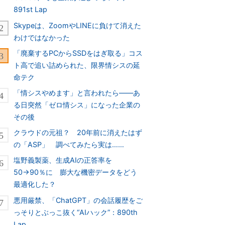
891st Lap
Skypeは、ZoomやLINEに負けて消えた
わけではなかった
「廃棄するPCからSSDをはぎ取る」コス
ト高で追い詰められた、限界情シスの延
命テク
「情シスやめます」と言われたら――あ
る日突然「ゼロ情シス」になった企業の
その後
クラウドの元祖？ 20年前に消えたはず
の「ASP」 調べてみたら実は……
塩野義製薬、生成AIの正答率を
50→90％に 膨大な機密データをどう
最適化した？
悪用厳禁、「ChatGPT」の会話履歴をご
っそりとぶっこ抜く“AIハック”：890th
Lap