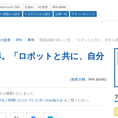
Microsoft 365
生成AI
PC管理
RPA BANK
課題から探す
カテゴリから探す
記事一覧
ITキャパチャージ
スの改善
RPA
事例
職業訓練の新しい形。「ロボットと共に、自分も
並び順：
形。「ロボットと共に、自分
[
相馬大輔
，
RPA BANK
]
ズネットに移管いたしました。
ANKをご利用いただいていた方へのお知らせ
をご覧ください。