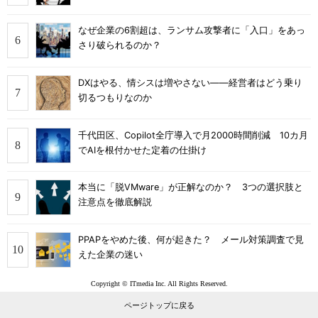
なぜ企業の6割超は、ランサム攻撃者に「入口」をあっ
さり破られるのか？
DXはやる、情シスは増やさない――経営者はどう乗り
切るつもりなのか
千代田区、Copilot全庁導入で月2000時間削減 10カ月
でAIを根付かせた定着の仕掛け
本当に「脱VMware」が正解なのか？ 3つの選択肢と
注意点を徹底解説
PPAPをやめた後、何が起きた？ メール対策調査で見
えた企業の迷い
Copyright © ITmedia Inc. All Rights Reserved.
ページトップに戻る