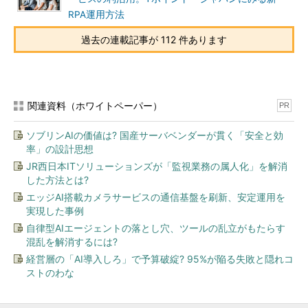
RPA運用方法
過去の連載記事が 112 件あります
関連資料（ホワイトペーパー）
PR
ソブリンAIの価値は? 国産サーバベンダーが貫く「安全と効
率」の設計思想
JR西日本ITソリューションズが「監視業務の属人化」を解消
した方法とは?
エッジAI搭載カメラサービスの通信基盤を刷新、安定運用を
実現した事例
自律型AIエージェントの落とし穴、ツールの乱立がもたらす
混乱を解消するには?
経営層の「AI導入しろ」で予算破綻? 95%が陥る失敗と隠れコ
ストのわな