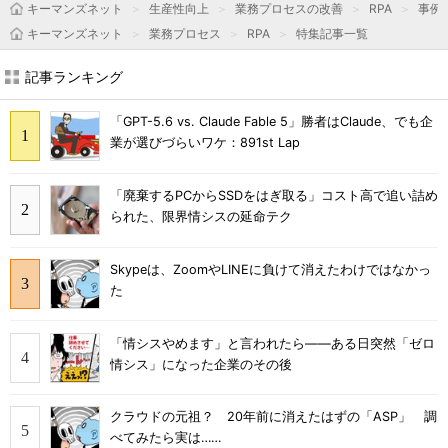
キーマンズネット
生産性向上
業務プロセスの改善
RPA
事例
キーマンズネット
業務プロセス
RPA
特集記事一覧
記事ランキング
「GPT-5.6 vs. Claude Fable 5」勝者はClaude、でも企
業が選びづらいワケ：891st Lap
「廃棄するPCからSSDをはぎ取る」コスト高で追い詰め
られた、限界情シスの延命テク
Skypeは、ZoomやLINEに負けて消えたわけではなかっ
た
「情シスやめます」と言われたら――ある日突然「ゼロ
情シス」になった企業のその後
クラウドの元祖？ 20年前に消えたはずの「ASP」 調
べてみたら実は……