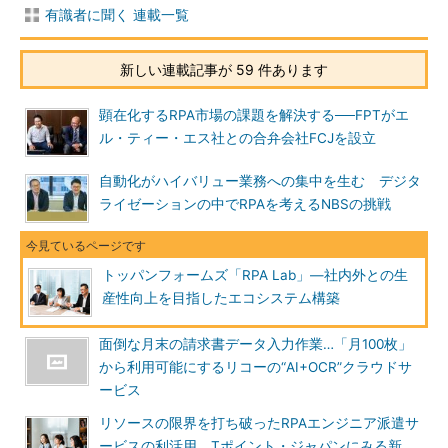
有識者に聞く 連載一覧
新しい連載記事が 59 件あります
顕在化するRPA市場の課題を解決する──FPTがエ
ル・ティー・エス社との合弁会社FCJを設立
自動化がハイバリュー業務への集中を生む デジタ
ライゼーションの中でRPAを考えるNBSの挑戦
トッパンフォームズ「RPA Lab」―社内外との生
産性向上を目指したエコシステム構築
面倒な月末の請求書データ入力作業…「月100枚」
から利用可能にするリコーの“AI+OCR”クラウドサ
ービス
リソースの限界を打ち破ったRPAエンジニア派遣サ
ービスの利活用。Tポイント・ジャパンにみる新