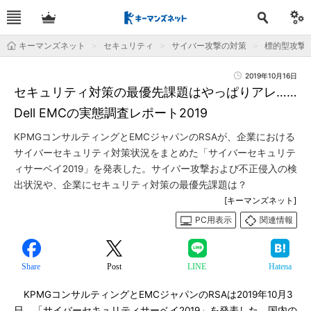
キーマンズネット
セキュリティ
サイバー攻撃の対策
標的型攻撃
2019年10月16日
セキュリティ対策の最優先課題はやっぱりアレ……
Dell EMCの実態調査レポート2019
KPMGコンサルティングとEMCジャパンのRSAが、企業における
サイバーセキュリティ対策状況をまとめた「サイバーセキュリテ
ィサーベイ2019」を発表した。サイバー攻撃および不正侵入の検
出状況や、企業にセキュリティ対策の最優先課題は？
[キーマンズネット]
PC用表示
関連情報
Share
Post
LINE
Hatena
KPMGコンサルティングとEMCジャパンのRSAは2019年10月3
日、「サイバーセキュリティサーベイ2019」を発表した。国内の