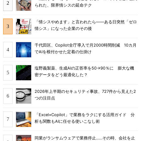
られた、限界情シスの延命テク
「情シスやめます」と言われたら――ある日突然「ゼロ
情シス」になった企業のその後
千代田区、Copilot全庁導入で月2000時間削減 10カ月
でAIを根付かせた定着の仕掛け
塩野義製薬、生成AIの正答率を50→90％に 膨大な機
密データをどう最適化した？
2026年上半期のセキュリティ事故、727件から見えた2
つの注目点
「Excel×Copilot」で業務をラクにする活用ガイド 分
析も関数もAIに任せる使いこなし術
同業がランサムウェアで業務停止……その時、会社を止