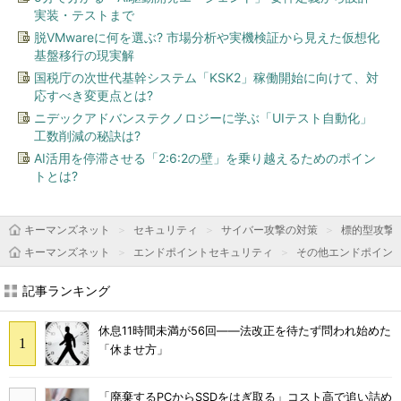
実装・テストまで
脱VMwareに何を選ぶ? 市場分析や実機検証から見えた仮想化
基盤移行の現実解
国税庁の次世代基幹システム「KSK2」稼働開始に向けて、対
応すべき変更点とは?
ニデックアドバンステクノロジーに学ぶ「UIテスト自動化」
工数削減の秘訣は?
AI活用を停滞させる「2:6:2の壁」を乗り越えるためのポイン
トとは?
キーマンズネット
セキュリティ
サイバー攻撃の対策
標的型攻撃
キーマンズネット
エンドポイントセキュリティ
その他エンドポイン
記事ランキング
休息11時間未満が56回――法改正を待たず問われ始めた
「休ませ方」
「廃棄するPCからSSDをはぎ取る」コスト高で追い詰め