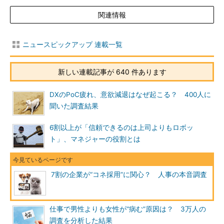
関連情報
ニュースピックアップ 連載一覧
新しい連載記事が 640 件あります
DXのPoC疲れ、意欲減退はなぜ起こる？ 400人に
聞いた調査結果
6割以上が「信頼できるのは上司よりもロボッ
ト」、マネジャーの役割とは
7割の企業が“コネ採用”に関心？ 人事の本音調査
仕事で男性よりも女性が“病む”原因は？ 3万人の
調査を分析した結果