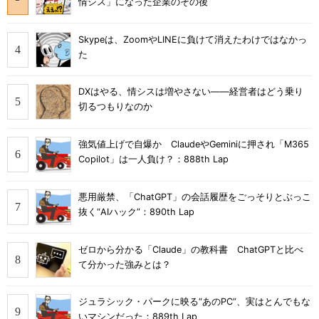
情シス」になった企業のその後
Skypeは、ZoomやLINEに負けて消えたわけではなかっ
た
DXはやる、情シスは増やさない――経営者はどう乗り
切るつもりなのか
強気値上げで自爆か ClaudeやGeminiに押され「M365
Copilot」は一人負け？：888th Lap
悪用厳禁、「ChatGPT」の会話履歴をごっそりとぶっこ
抜く“AIハック”：890th Lap
ゼロから分かる「Claude」の教科書 ChatGPTと比べ
て分かった強みとは？
ジュラシック・パークに映る“あのPC”、実はとんでもな
いマシンだった：889th Lap