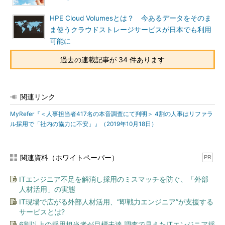
HPE Cloud Volumesとは？ 今あるデータをそのま
ま使うクラウドストレージサービスが日本でも利用
可能に
過去の連載記事が 34 件あります
関連リンク
MyRefer『＜人事担当者417名の本音調査にて判明＞ 4割の人事はリファラ
ル採用で「社内の協力に不安」』（2019年10月18日）
関連資料（ホワイトペーパー）
PR
ITエンジニア不足を解消し採用のミスマッチを防ぐ、「外部
人材活用」の実態
IT現場で広がる外部人材活用、“即戦力エンジニア”が支援する
サービスとは?
6割以上の採用担当者が目標未達 調査で見えたITエンジニア採