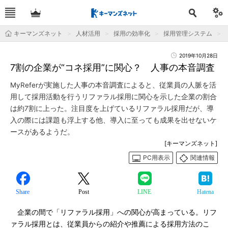
キーマンズネット
人材活用
採用の効率化
採用管理システム
2019年10月28日
7割の企業が“コネ採用”に関心？ 人事の本音調査
MyReferが実施した人事の本音調査によると、従業員の人脈を活
用して採用活動を行うリファラル採用に関心を示した企業の割合
は約7割に上った。注目度を上げているリファラル採用だが、導
入の際には課題も浮上する他、導入に至っても成果を出せないケ
ースがあるようだ。
[キーマンズネット]
PC用表示
関連情報
Share
Post
LINE
Hatena
企業の間で「リファラル採用」への関心が高まっている。リフ
ァラル採用とは、従業員からの紹介や推薦による採用方法のこ