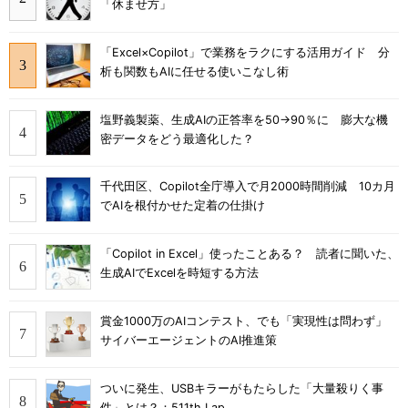
「休ませ方」
「Excel×Copilot」で業務をラクにする活用ガイド 分
析も関数もAIに任せる使いこなし術
塩野義製薬、生成AIの正答率を50→90％に 膨大な機
密データをどう最適化した？
千代田区、Copilot全庁導入で月2000時間削減 10カ月
でAIを根付かせた定着の仕掛け
「Copilot in Excel」使ったことある？ 読者に聞いた、
生成AIでExcelを時短する方法
賞金1000万のAIコンテスト、でも「実現性は問わず」
サイバーエージェントのAI推進策
ついに発生、USBキラーがもたらした「大量殺りく事
件」とは？：511th Lap