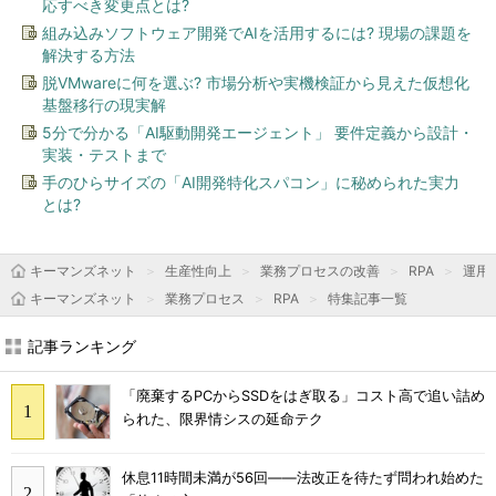
応すべき変更点とは?
組み込みソフトウェア開発でAIを活用するには? 現場の課題を
解決する方法
脱VMwareに何を選ぶ? 市場分析や実機検証から見えた仮想化
基盤移行の現実解
5分で分かる「AI駆動開発エージェント」 要件定義から設計・
実装・テストまで
手のひらサイズの「AI開発特化スパコン」に秘められた実力
とは?
キーマンズネット
生産性向上
業務プロセスの改善
RPA
運用＆
キーマンズネット
業務プロセス
RPA
特集記事一覧
記事ランキング
「廃棄するPCからSSDをはぎ取る」コスト高で追い詰め
られた、限界情シスの延命テク
休息11時間未満が56回――法改正を待たず問われ始めた