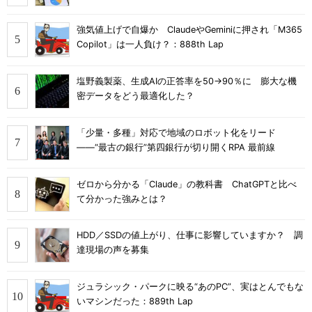
強気値上げで自爆か ClaudeやGeminiに押され「M365
Copilot」は一人負け？：888th Lap
塩野義製薬、生成AIの正答率を50→90％に 膨大な機
密データをどう最適化した？
「少量・多種」対応で地域のロボット化をリード
――“最古の銀行”第四銀行が切り開くRPA 最前線
ゼロから分かる「Claude」の教科書 ChatGPTと比べ
て分かった強みとは？
HDD／SSDの値上がり、仕事に影響していますか？ 調
達現場の声を募集
ジュラシック・パークに映る“あのPC”、実はとんでもな
いマシンだった：889th Lap