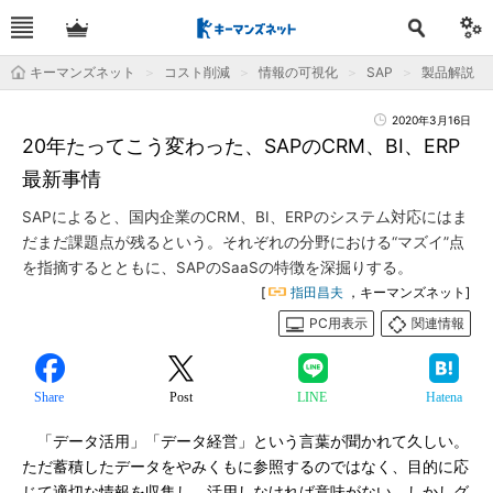
キーマンズネット
コスト削減
情報の可視化
SAP
製品解説
2020年3月16日
20年たってこう変わった、SAPのCRM、BI、ERP
最新事情
SAPによると、国内企業のCRM、BI、ERPのシステム対応にはま
だまだ課題点が残るという。それぞれの分野における“マズイ”点
を指摘するとともに、SAPのSaaSの特徴を深掘りする。
[
指田昌夫
，キーマンズネット]
PC用表示
関連情報
Share
Post
LINE
Hatena
「データ活用」「データ経営」という言葉が聞かれて久しい。
ただ蓄積したデータをやみくもに参照するのではなく、目的に応
じて適切な情報を収集し、活用しなければ意味がない。しかしグ