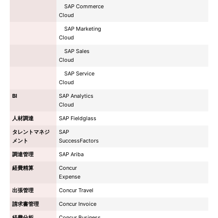
SAP Commerce
Cloud
SAP Marketing
Cloud
SAP Sales
Cloud
SAP Service
Cloud
BI
SAP Analytics
Cloud
人材調達
SAP Fieldglass
タレントマネジ
SAP
メント
SuccessFactors
調達管理
SAP Ariba
経費精算
Concur
Expense
出張管理
Concur Travel
請求書管理
Concur Invoice
経費分析
Concur Business