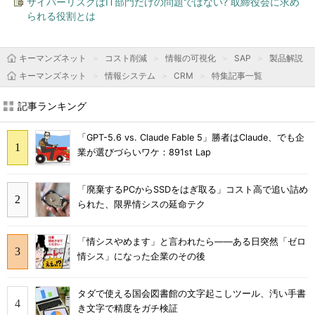
サイバーリスクはIT部門だけの問題ではない? 取締役会に求め
られる役割とは
キーマンズネット
コスト削減
情報の可視化
SAP
製品解説
キーマンズネット
情報システム
CRM
特集記事一覧
記事ランキング
「GPT-5.6 vs. Claude Fable 5」勝者はClaude、でも企
業が選びづらいワケ：891st Lap
「廃棄するPCからSSDをはぎ取る」コスト高で追い詰め
られた、限界情シスの延命テク
「情シスやめます」と言われたら――ある日突然「ゼロ
情シス」になった企業のその後
タダで使える国会図書館の文字起こしツール、汚い手書
き文字で精度をガチ検証