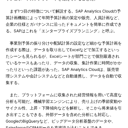
まず1つ目の特徴について解説する。SAP Analytics Cloudの予
算計画機能によって年間予算計画の策定や販売、人員計画など、
企業の仕様とガバナンスに沿ったドキュメントを簡単に作成でき
る。SAPはこれを「エンタープライズプランニング」と呼ぶ。
事業別予算の振り分けや配賦計算の設定など細かな予算計画を
作成する際は、データを取り出してExcelなどで加工するといっ
たシーンも見られるが、Excelシートが部門ごとで個別最適され
ているケースもあったり、データの収集、集計作業に時間がかか
ったりといった課題があった。SAP Analytics Cloudは、販売管
理システムや会計システムなどと自動連携し、データを自動で収
集する。
また、プラットフォームに収集された経営情報を用いて高度な
分析も可能だ。機械学習エンジンにより、売り上げの季節変動や
サイクル性、上昇・下降傾向などを解析し、そこから将来値を引
き出すこともできる。外部データを含めた分析にも対応し、
GoogleのBigQueryなど、ビッグデータ分析基盤のデータや、
SalesforceのCRMデータを直接読み込むこともできる。